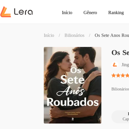
Início
Gênero
Ranking
Início
/
Bilionários
/
Os Sete Anos Ro
Os S
Jin
Bilionário
Cap