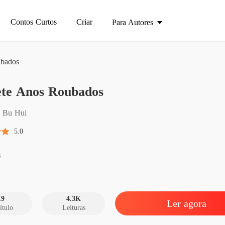
Contos Curtos
Criar
Para Autores
ubados
Os Set
ete Anos Roubados
Introdu
Os Set
g Bu Hui
Capítul
5.0
Os Set
Capítul
s
Os Set
Capítul
19
4.3K
Ler agora
ítulo
Leituras
Os Set
Capítul