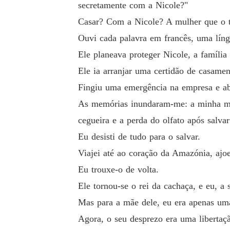
secretamente com a Nicole?"
Ouvi cada palavra em francês, uma língua que
Casar? Com a Nicole? A mulher que o t
Ouvi cada palavra em francês, uma líng
Ele planeava proteger Nicole, a família dela e
Ele planeava proteger Nicole, a família
Ele ia arranjar uma certidão de casame
Ele ia arranjar uma certidão de casamento fal
Fingiu uma emergência na empresa e aba
Fingiu uma emergência na empresa e abandonou
As memórias inundaram-me: a minha mãe
cegueira e a perda do olfato após salvar
As memórias inundaram-me: a minha mãe cozin
Eu desisti de tudo para o salvar.
após salvar Nicole.

Viajei até ao coração da Amazónia, ajoel
Eu trouxe-o de volta.
Eu desisti de tudo para o salvar.

Ele tornou-se o rei da cachaça, e eu, a
Mas para a mãe dele, eu era apenas uma
Viajei até ao coração da Amazónia, ajoelhei-me
Agora, o seu desprezo era uma libertaç