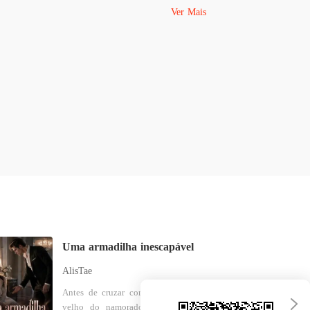
Ver Mais
Uma armadilha inescapável
AlisTae
Antes de cruzar com o irmão mais
velho do namorado, Sophia, uma