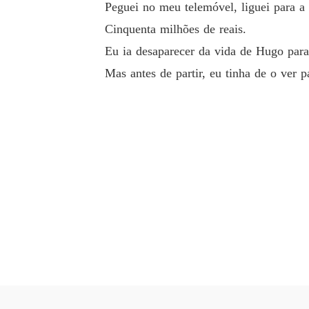
Peguei no meu telemóvel, liguei para a 
Eu trouxe-o de volta.

Cinquenta milhões de reais.
Eu ia desaparecer da vida de Hugo par
Ele tornou-se o rei da cachaça, e eu, a sua so
Mas antes de partir, eu tinha de o ver p
Mas para a mãe dele, eu era apenas uma criada
Agora, o seu desprezo era uma libertação, por
Peguei no meu telemóvel, liguei para a mãe de 
Cinquenta milhões de reais.

Eu ia desaparecer da vida de Hugo para sempr
Mas antes de partir, eu tinha de o ver pagar.