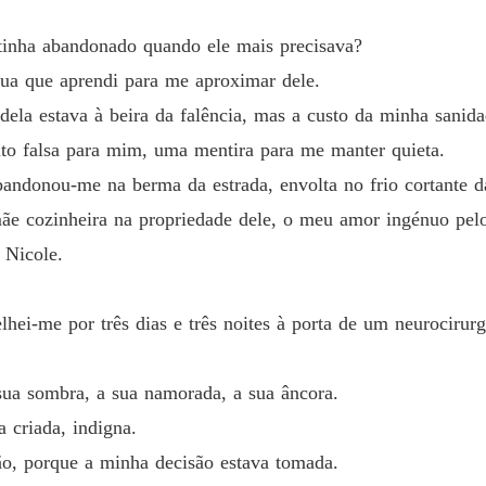
 aprendi para me aproximar dele.

Os Set
inha abandonado quando ele mais precisava?
Capítul
ua que aprendi para me aproximar dele.
stava à beira da falência, mas a custo da minha sanidade.

 dela estava à beira da falência, mas a custo da minha sanida
Os Set
Capítul
nto falsa para mim, uma mentira para me manter quieta.
sa para mim, uma mentira para me manter quieta.

ndonou-me na berma da estrada, envolta no frio cortante da
Os Set
Capítul
-me na berma da estrada, envolta no frio cortante da desilusão.

 cozinheira na propriedade dele, o meu amor ingénuo pelo
 Nicole.
Os Set
Capítul
heira na propriedade dele, o meu amor ingénuo pelo herdeiro Hugo; a
hei-me por três dias e três noites à porta de um neurocirurg
Os Set
Capítul
 sua sombra, a sua namorada, a sua âncora.
Os Set
Capítul
 criada, indigna.
 por três dias e três noites à porta de um neurocirurgião recluso para 
ão, porque a minha decisão estava tomada.
Os Set