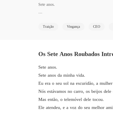
Sete anos.

Sete anos da minha vida.

Traição
Vingança
CEO
Eu era o seu sol na escuridão, a mulher que o
Nós estávamos no carro, os beijos dele quent
Os Sete Anos Roubados Intr
Mas então, o telemóvel dele tocou.

Sete anos.
Sete anos da minha vida.
Ele atendeu, e a voz do seu melhor amigo, L
Eu era o seu sol na escuridão, a mulhe
le?"

Nós estávamos no carro, os beijos dele
Mas então, o telemóvel dele tocou.
Casar? Com a Nicole? A mulher que o tinha a
Ele atendeu, e a voz do seu melhor ami