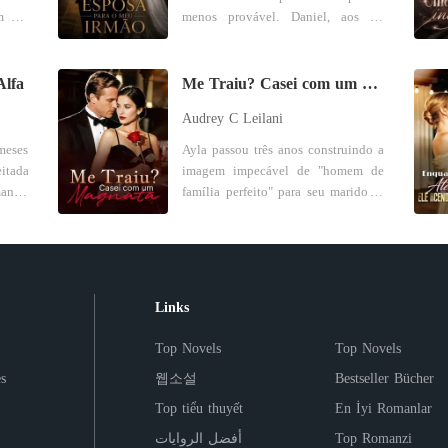
m um
menos provável. Daniel, aos 40
o do
cama estava a construir uma nova
ndo a
anos, vive preso à rotina com os três
to do
família pelas minhas costas. Liguei
a ele
filhos e às exigências de dirigir a
le
ao Pedro, e ouvi a voz dela ao
a. No
empresa da família. Desde a morte
fundo: "Pedro, o bebé está a dar
Alfa
Me Traiu? Casei com um Magnata
, ele
da esposa, se fechou numa couraça
uanto
pontapés outra vez." Ele desligou,
Audrey C Leilani
-a de
fria, convencido de que nunca mais
suas
apressado. Naquela noite,
 dois
voltaria a amar. Deanna, por sua vez,
confrontei-o, e ele nem negou,
meses
Ayla passou três anos construindo a
do e
sonha em cantar na ópera. Trabalha
lhe o
apenas se recusou ao divórcio e
imagem impecável de "homem de
do de
meio período, estuda na
ameaçou arruinar a minha reputação.
anter
família perfeito" para seu marido, o
neira
universidade e está a apenas um ano
Até a minha própria mãe, Laura, que
rido,
bilionário do Vale do Silício, Axel
o-se
de alcançar seu sonho. Sua vida
a, no
sempre adorou Pedro, virou-me as
s ele
Farrell. Até que, uma noite, ele
no de
muda quando seu amigo Harry pede
ncy",
costas. Ela disse-me para "lutar"
chegou em casa cheirando a
e dar
a ela um favor desesperado: uma
. A
pelo casamento, preocupada mais
em de
perfume feminino. Ao tirar a camisa,
rido,
antiga tradição familiar o impede de
suja,
com as aparências do que com a
ele:
Ayla viu três arranhões profundos e
Links
rar a
se casar com a noiva, que está
minha dor. "É egoísta", ela sibilou.
uanto
sangrentos de unhas marcados em
 ele
grávida, a menos que seu irmão
la
Então, a amante, Sofia, ligou-me,
icado
suas costas. A senha do celular dele,
Top Novels
Top Novels
gorda
Daniel se case primeiro. O que
 pela
com uma voz falsa e doce, pedindo
 até
que sempre foi o aniversário de
ro. *
começa como um acordo para ajudar
para "deixá-lo ir". "Ele só está
s
웹소설
Bestseller Bücher
seus
casamento deles, havia sido
epção
Harry se transforma em um
contigo por pena", ela disse,
ar ao
alterada. Quando Ayla o flagrou
Top tiểu thuyết
En İyi Romanlar
s as
casamento de fachada entre dois
sboa,
chamando-me de egoísta outra vez.
elhor
beijando a Diretora de Operações da
m um
opostos completos. Mas logo a
a sua
Senti-me encurralada, humilhada,
أفضل الروايات
Top Romanzi
liz!"
empresa, Axel não apenas não se