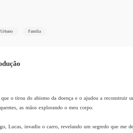
Os Set
Capítul
Os Set
Urbano
Família
Capítul
 tirou do abismo da doença e o ajudou a reconstruir um império.

Os Set
Capítul
es, as mãos explorando o meu corpo.

odução
Os Set
Capítul
Os Set
Capítul
ucas, invadiu o carro, revelando um segredo que me despedaçou: "Por
r que o tirou do abismo da doença e o ajudou a reconstruir 
Os Set
 quentes, as mãos explorando o meu corpo.
Capítul
bandonado quando ele mais precisava?

Os Set
go, Lucas, invadiu o carro, revelando um segredo que me de
Capítul