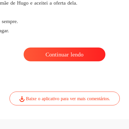
Capítul
mãe de Hugo e aceitei a oferta dela.
a sempre.
mbra, a sua namorada, a sua âncora.

agar.
, indigna.

Continuar lendo
que a minha decisão estava tomada.

Hugo e aceitei a oferta dela.

Baixe o aplicativo para ver mais comentários.
e.
