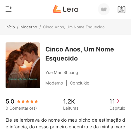
Início
/
Moderno
/
Cinco Anos, Um Nome Esquecido
0
Início
Loja
Cinco Anos, Um Nome
Gênero
Esquecido
Moderno
Histórico
Lobisomem
Yue Man Shuang
Sair
Contos
|
Moderno
Concluído
Romance
Baixar App
5.0
1.2K
11
Bilionários
0 Comentário(s)
Leituras
Capítulo
Ranking
Ele se lembrava do nome do meu bicho de estimação d
e infância, do nosso primeiro encontro e da minha marc