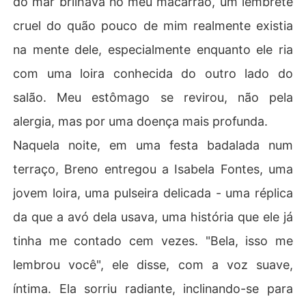
do mar brilhava no meu macarrão, um lembrete
m sorriso forçado implorando para que eu entrasse no j
cruel do quão pouco de mim realmente existia
ogo. Mas eu já tinha chegado no meu limite. "Acabou, Br
eno", sussurrei. "E meu nome é Eliza." Ele pareceu genui
na mente dele, especialmente enquanto ele ria
namente perdido, incapaz de se lembrar do meu nome
com uma loira conhecida do outro lado do
 verdadeiro, enquanto Isabela e seus amigos zombava
m do seu esquecimento.

salão. Meu estômago se revirou, não pela
alergia, mas por uma doença mais profunda.
Seus olhos, arregalados e confusos, buscaram meu rost
o. "Eliza? Do que você está falando? Seu nome é... semp
Naquela noite, em uma festa badalada num
re foi..." Ele parou, completamente desnorteado. Um go
terraço, Breno entregou a Isabela Fontes, uma
sto amargo de fel encheu minha boca. Ele se lembrava
 de cada detalhe trivial da vida de Isabela, mas do meu
jovem loira, uma pulseira delicada - uma réplica
 nome de verdade? Era um branco total.

da que a avó dela usava, uma história que ele já
Mais tarde, ele me deixou abandonada em uma estrada 
tinha me contado cem vezes. "Bela, isso me
escura e sinuosa depois que me recusei a pedir desculp
lembrou você", ele disse, com a voz suave,
as a Isabela. Meu celular estava sem bateria, e eu trope
cei, quebrando o tornozelo. Enquanto eu estava ali, sozi
íntima. Ela sorriu radiante, inclinando-se para
nha e ferida, soluçava: "Por que eu fiquei? Por que desp