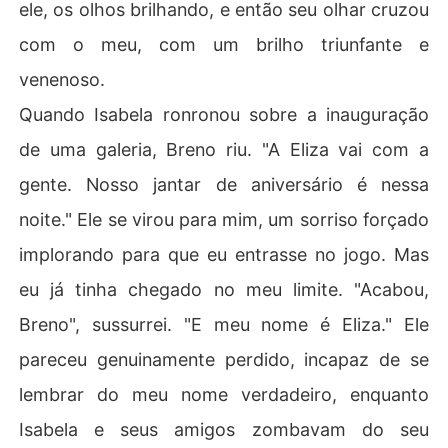
ele, os olhos brilhando, e então seu olhar cruzou
erdicei cinco anos com ele?". Breno, enquanto isso, ia e
mbora, uma inquietação que o corroía por dentro borbul
com o meu, com um brilho triunfante e
hando sob sua raiva, apenas para retornar a uma cena
 de horror.
venenoso.
Quando Isabela ronronou sobre a inauguração
de uma galeria, Breno riu. "A Eliza vai com a
gente. Nosso jantar de aniversário é nessa
noite." Ele se virou para mim, um sorriso forçado
implorando para que eu entrasse no jogo. Mas
eu já tinha chegado no meu limite. "Acabou,
Breno", sussurrei. "E meu nome é Eliza." Ele
pareceu genuinamente perdido, incapaz de se
lembrar do meu nome verdadeiro, enquanto
Isabela e seus amigos zombavam do seu