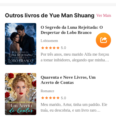
Outros livros de Yue Man Shuang
Ver Mais
O Segredo da Luna Rejeitada: O
Despertar do Lobo Branco
Lobisomem
5.0
Por três anos, meu marido Alfa me forçou
a tomar inibidores, alegando que minha
linhagem era "fraca" demais para gerar
seu herdeiro sem que eu morresse no
processo. Eu acreditei nele. Engoli os
Quarenta e Nove Livros, Um
Acerto de Contas
comprimidos e as mentiras para ser sua
Luna perfeita e submissa. Mas durante o
Romance
ataque de renegados no Baile da Vitória,
5.0
a verdade finalmente me estilhaçou. Um
Meu marido, Artur, tinha um padrão. Ele
lobo selvagem saltou na direção da minha
traía, eu descobria, e um livro raro
garganta. Gritei o nome de Bernardo,
aparecia na minha estante. Quarenta e