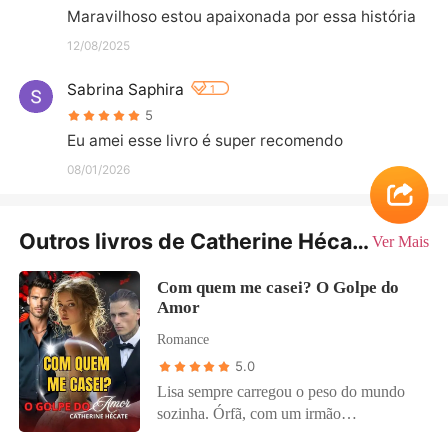
Maravilhoso estou apaixonada por essa história
12/08/2025
Sabrina Saphira
1
5
Eu amei esse livro é super recomendo
08/01/2026
Outros livros de Catherine Hécate
Ver Mais
Com quem me casei? O Golpe do
Amor
Romance
5.0
Lisa sempre carregou o peso do mundo
sozinha. Órfã, com um irmão
irresponsável e cercada de dívidas,