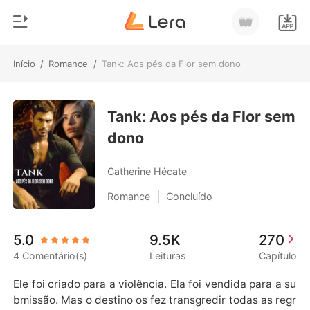
Início
/
Romance
/
Tank: Aos pés da Flor sem dono
0
Início
Loja
Tank: Aos pés da Flor sem
Gênero
dono
Moderno
Histórico
Lobisomem
Catherine Hécate
Sair
Contos
|
Romance
Concluído
Romance
Baixar App
5.0
9.5K
270
Bilionários
4 Comentário(s)
Leituras
Capítulo
Ranking
Ele foi criado para a violência. Ela foi vendida para a su
bmissão. Mas o destino os fez transgredir todas as regr