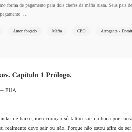
o forma de pagamento para dois chefes da máfia russa. Seus pais dev
Pertenc
pagamento. 

Capítul
Pertenc
Amor forçado
Máfia
CEO
Arrogante / Domi
 pais, agora pertence a dois mafiosos mais perigosos da russa. 

Capítul
Pertenc
s.
Capítul
Pertenc
ov. Capítulo 1 Prólogo.
Capítul
Pertenc
. ― EUA
Capítul
Pertenc
Capítul
ndar de baixo, meu coração só faltou sair da boca por cau
Pertenc
eu realmente devo sair ou não. Porque não estou afim de ser
Capítul