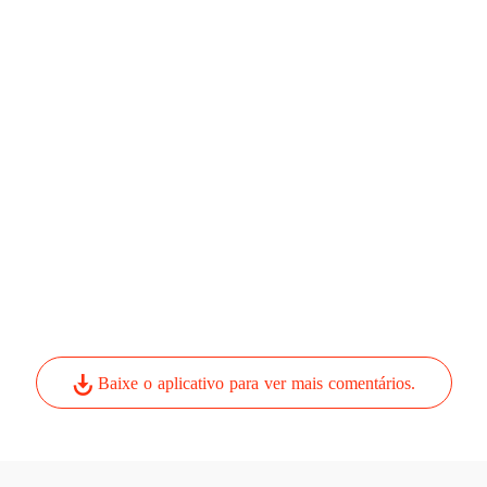
Capítul
Pertenc
Capítul
Pertenc
Capítul
Pertenc
Capítul
Pertenc
Capítul
Pertenc
Capítul
Baixe o aplicativo para ver mais comentários.
Pertenc
Capítul