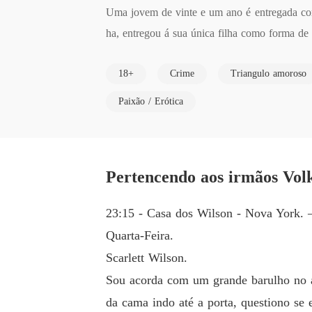
Uma jovem de vinte e um ano é entregada com
ha, entregou á sua única filha como forma de 
18+
Crime
Triangulo amoroso
Uma jovem que foi abusada pelos seus próprios
Paixão / Erótica
E o pior é que ela não tem como escapar dele
Pertencendo aos irmãos Volk
23:15 - Casa dos Wilson - Nova York
Quarta-Feira.
Scarlett Wilson.
Sou acorda com um grande barulho no a
da cama indo até a porta, questiono se 