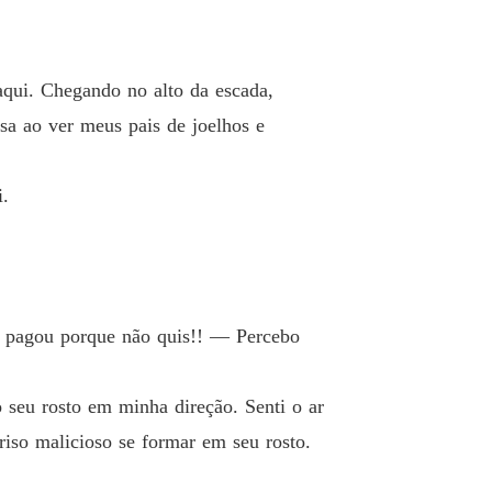
endo aos irmãos Volkov.
o 13 Cap 12
26/12/2023
aqui. Chegando no alto da escada,
endo aos irmãos Volkov.
sa ao ver meus pais de joelhos e
 14 Capitulo Especial.
26/12/2023
endo aos irmãos Volkov.
.
o 15 Cap 13
13/01/2024
endo aos irmãos Volkov.
o 16 Cap 14
13/01/2024
endo aos irmãos Volkov.
 pagou porque não quis!! ― Percebo
o 17 Cap 15
21/01/2024
endo aos irmãos Volkov.
 seu rosto em minha direção. Senti o ar
o 18 Cap 16
22/01/2024
iso malicioso se formar em seu rosto.
endo aos irmãos Volkov.