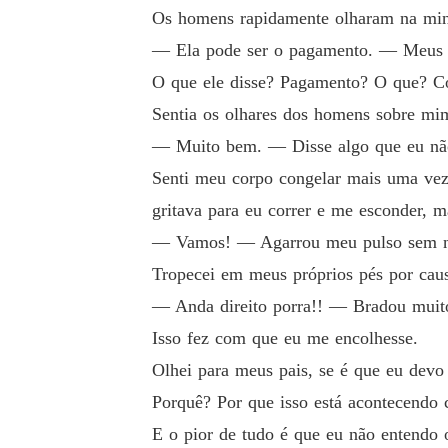
Os homens rapidamente olharam na min
― Ela pode ser o pagamento. ― Meus o
O que ele disse? Pagamento? O que? 
Sentia os olhares dos homens sobre mi
― Muito bem. ― Disse algo que eu não
Senti meu corpo congelar mais uma ve
gritava para eu correr e me esconder, 
― Vamos! ― Agarrou meu pulso sem n
Tropecei em meus próprios pés por caus
― Anda direito porra!! ― Bradou muito 
Isso fez com que eu me encolhesse.
Olhei para meus pais, se é que eu devo 
Porquê? Por que isso está acontecendo
E o pior de tudo é que eu não entendo 