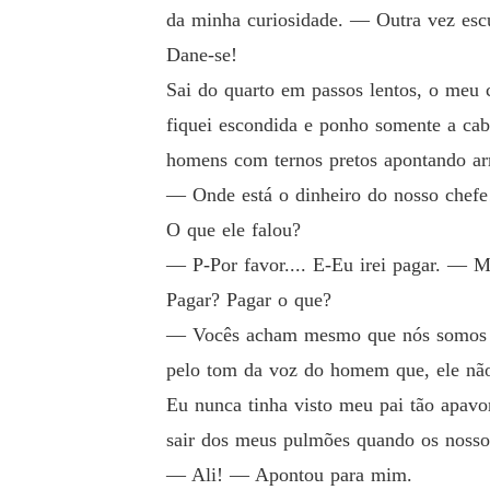
da minha curiosidade. ― Outra vez escu
Dane-se!
Sai do quarto em passos lentos, o meu 
fiquei escondida e ponho somente a cabe
homens com ternos pretos apontando ar
― Onde está o dinheiro do nosso chef
O que ele falou?
― P-Por favor.... E-Eu irei pagar. ― M
Pagar? Pagar o que?
― Vocês acham mesmo que nós somos id
pelo tom da voz do homem que, ele não
Eu nunca tinha visto meu pai tão apavor
sair dos meus pulmões quando os nosso
― Ali! ― Apontou para mim.