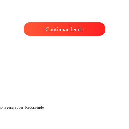
Capítul
Pertenc
Capítul
Continuar lendo
Pertenc
Capítul
Pertenc
Capítul
Pertenc
Capítul
Pertenc
Capítul
ersonagens super Recomendo
Pertenc
Capítul
Pertenc