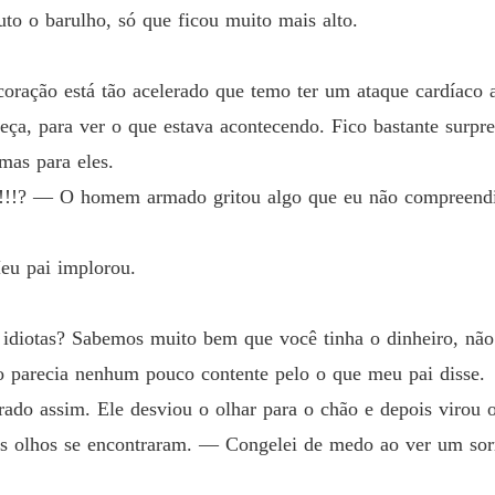
to o barulho, só que ficou muito mais alto.
Pertenc
Capítul
coração está tão acelerado que temo ter um ataque cardíaco 
Pertenc
ça, para ver o que estava acontecendo. Fico bastante surpre
Capítulo
mas para eles.
Pertenc
e!!!? ― O homem armado gritou algo que eu não compreendi
Capítul
Pertenc
eu pai implorou.
Capítul
Pertenc
iotas? Sabemos muito bem que você tinha o dinheiro, não
Capítul
 parecia nenhum pouco contente pelo o que meu pai disse.
Pertenc
ado assim. Ele desviou o olhar para o chão e depois virou o
Capítul
s olhos se encontraram. ― Congelei de medo ao ver um sorr
Pertenc