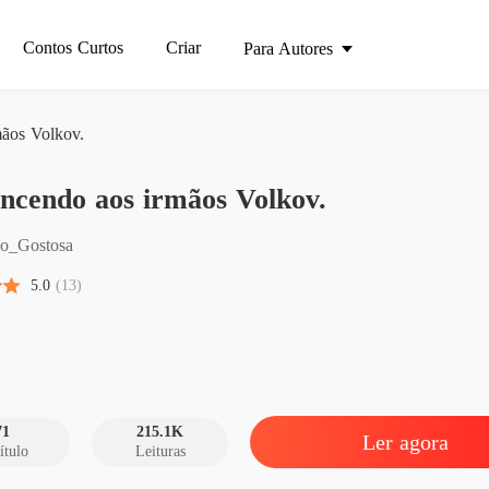
Contos Curtos
Criar
Para Autores
mãos Volkov.
Pertenc
ncendo aos irmãos Volkov.
Capítulo
Pertenc
yo_Gostosa
Capítul
5.0
(13)
Pertenc
Capítul
Pertenc
Capítul
71
215.1K
Ler agora
ítulo
Leituras
Pertenc
Capítul