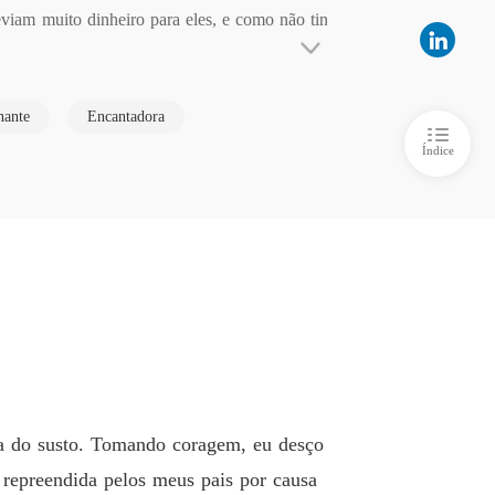
iam muito dinheiro para eles, e como não tin
endo aos irmãos Volkov.
o 6 Cap 5
28/06/2023
endo aos irmãos Volkov.
nante
Encantadora
o 7 Cap 6
28/06/2023
Índice
endo aos irmãos Volkov.
o 8 Cap 7
28/06/2023
endo aos irmãos Volkov.
o 9 Cap 8
28/06/2023
endo aos irmãos Volkov.
o 10 Cap 9
28/06/2023
endo aos irmãos Volkov.
o 11 Cap 10
11/08/2023
sa do susto. Tomando coragem, eu desço
endo aos irmãos Volkov.
 repreendida pelos meus pais por causa
o 12 Cap 11
26/12/2023