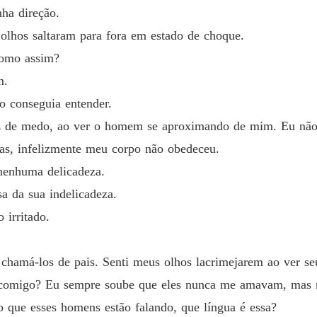
Capítul
ha direção.
Pertenc
lhos saltaram para fora em estado de choque.
Capítul
Como assim?
Pertenc
m.
Capítul
 conseguia entender.
z de medo, ao ver o homem se aproximando de mim. Eu nã
Pertenc
Capítul
mas, infelizmente meu corpo não obedeceu.
enhuma delicadeza.
Pertenc
Capítul
a da sua indelicadeza.
irritado.
Pertenc
Capítulo
chamá-los de pais. Senti meus olhos lacrimejarem ao ver seus
Pertenc
Capítul
 comigo? Eu sempre soube que eles nunca me amavam, mas n
o que esses homens estão falando, que língua é essa?
Pertenc