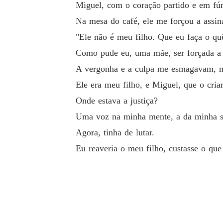
Miguel, com o coração partido e em fú
Na mesa do café, ele me forçou a assina
"Ele não é meu filho. Que eu faça o quê? Olha
"Ele não é meu filho. Que eu faça o quê
Como pude eu, uma mãe, ser forçada a e
Como pude eu, uma mãe, ser forçada a entrega
A vergonha e a culpa me esmagavam, ma
Ele era meu filho, e Miguel, que o cri
A vergonha e a culpa me esmagavam, mas a dor
Onde estava a justiça?
Ele era meu filho, e Miguel, que o criara com
Uma voz na minha mente, a da minha so
Agora, tinha de lutar.
Onde estava a justiça?

Eu reaveria o meu filho, custasse o que
Uma voz na minha mente, a da minha sogra, s
Agora, tinha de lutar.
