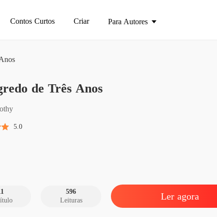
Contos Curtos
Criar
Para Autores
 Anos
O Segre
gredo de Três Anos
Introdu
O Segre
othy
Capítul
5.0
O Segre
Capítul
O Segre
Capítul
11
596
Ler agora
ítulo
Leituras
O Segre
Capítul