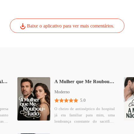
se.
Baixe o aplicativo para ver mais comentários.
Esmeraldas Quebradas, Alma Reconstruída
A Mulher que Me Roubou Tudo
Moderno
5.0
presa
O cheiro de antisséptico do hospital
uanto
já era familiar para mim, uma
as, o
lembrança constante do sacrifício
odos
que fiz por Pedro, meu melhor
amigo, ao doar um rim para ele.