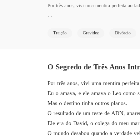
Por três anos, vivi uma mentira perfeita ao l
Eu o amava, e ele amava o Leo como se fosse
Traição
Gravidez
Divórcio
Mas o destino tinha outros planos.

O resultado de um teste de ADN, aparentement
O Segredo de Três Anos Int
Ele era do David, o colega do meu marido, de
Por três anos, vivi uma mentira perfei
Eu o amava, e ele amava o Leo como se
O mundo desabou quando a verdade veio à ton
Mas o destino tinha outros planos.
O resultado de um teste de ADN, aparen
Miguel, com o coração partido e em fúria gel
Ele era do David, o colega do meu mar
O mundo desabou quando a verdade vei
Na mesa do café, ele me forçou a assinar os pa