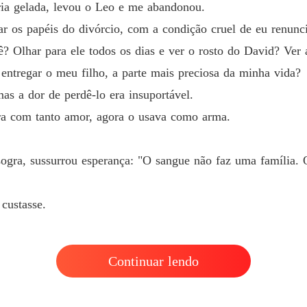
ria gelada, levou o Leo e me abandonou.
r os papéis do divórcio, com a condição cruel de eu renuncia
r para ele todos os dias e ver o rosto do David? Ver a tua traição?"

? Olhar para ele todos os dias e ver o rosto do David? Ver a
ntregar o meu filho, a parte mais preciosa da minha vida?
r o meu filho, a parte mais preciosa da minha vida?

s a dor de perdê-lo era insuportável.
ara com tanto amor, agora o usava como arma.
 de perdê-lo era insuportável.

 tanto amor, agora o usava como arma.

gra, sussurrou esperança: "O sangue não faz uma família. 
 custasse.
ussurrou esperança: "O sangue não faz uma família. O amor faz."

Continuar lendo