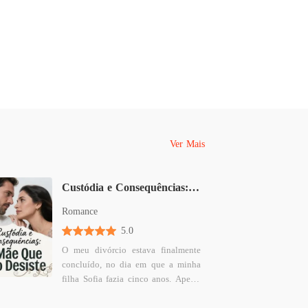
Ver Mais
Custódia e Consequências: A Mãe Que Não Desiste
Romance
5.0
O meu divórcio estava finalmente
concluído, no dia em que a minha
filha Sofia fazia cinco anos. Apesar
da dor, esperava que este marco
trouxesse alguma paz. Liguei ao