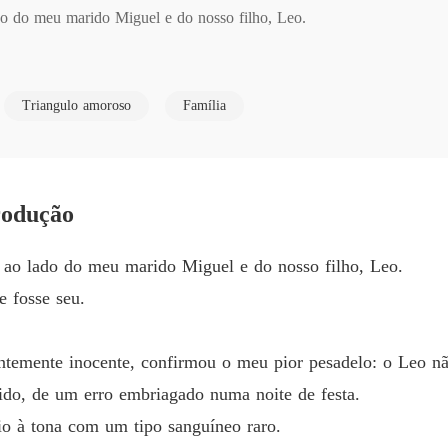
ado do meu marido Miguel e do nosso filho, Leo.

O Segre
Capítul
 seu.

O Segre
Triangulo amoroso
Família
Capítul
O Segre
Capítul
e inocente, confirmou o meu pior pesadelo: o Leo não era filho biol
rodução
O Segre
Capítul
 um erro embriagado numa noite de festa.

ta ao lado do meu marido Miguel e do nosso filho, Leo.
O Segre
 fosse seu.
Capítul
a com um tipo sanguíneo raro.

O Segre
temente inocente, confirmou o meu pior pesadelo: o Leo não
ada, levou o Leo e me abandonou.

Capítul
ido, de um erro embriagado numa noite de festa.
o à tona com um tipo sanguíneo raro.
péis do divórcio, com a condição cruel de eu renunciar a todos os meu