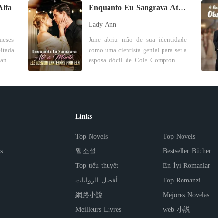
unca
acabaria se apaixonando por ela. No
rópria
brutal, recebi uma chamada. O
ofia,
agora casados. Eles me apunhalaram
Alfa
Enquanto Eu Sangrava Até a Morte, Ele Acendia Lanternas Para Ela
or. A
entanto, isso nunca aconteceu, ele
as as
Miguel, o irmão do Pedro, tivera um
pelas costas, e eu me vi sem noiva,
Lady Ann
té os
apenas a desprezava, chamando-a de
aição.
acidente grave e precisava de
uando
sem amigo, sem dinheiro, e meu pai
 e só
gorda e manipuladora. Após dois
utra
sangue. O meu sangue, O negativo.
ante,
morrendo. Foi então que Sofia
meses
June abriu mão de sua identidade
ília.
anos de um casamento árido e
ossa,
Mesmo depois de todas as
 chão
Almeida, minha amiga de infância,
como uma cientista genial para ser a
a por
distante, Walter Gibson, o marido de
acusações, eu fui ao hospital e
se aproximou, abraçou-me e disse
anter
esposa dócil de Cole Compton por
unca
Nicole, pediu o divórcio da maneira
perar
salvei-o. Lá, a Dona Helena repetiu
io, e
que faria o transplante do meu pai e
rido,
quatro anos. Até a noite em que
 vida
mais degradante. Sentindo-se
, e a
as calúnias, ignorando o perigo de
es se
me daria um rim artificial de graça.
s ele
sofreu uma ruptura de gravidez
 sem
humilhada, Nicole aceita o plano de
ar um
vida do filho. O Miguel, quase de
mente
A cirurgia foi um sucesso, mas
ectópica e, sangrando no chão do
cruzou
sua amiga Brenda, que sugere dar
mento
morte, revelou a verdade chocante:
recebi a notícia de que meu pai não
em de
quarto, ligou para o marido
or de
uma lição ao seu futuro ex-marido,
a ex-namorada dele, a Carla,
tindo
resistiu. "A rejeição súbita foi...
ele:
implorando por ajuda. Mas Cole
Links
t era
usando outro homem para mostrar a
as de
inventou tudo. Era demais.
sendo
induzida. O velho já estava no fim
uanto
apenas atendeu com impaciência.
rava
Walter que a mulher que ele
do a
Abandonada, roubada, difamada.
da vida de qualquer jeito. O
icado
Ele estava em uma gala luxuosa, de
Top Novels
Top Novels
tico,
desprezava e chamava de gorda
io do
Mas a dor transformou-se em raiva
endo:
importante era que o Pedro tivesse o
 até
braços dados com Alycia, a amante
velho
podia ser desejada por outro. *
a sua
fria. Recuperei o meu dinheiro,
zar."
melhor." A voz que ouvi não era de
s
웹소설
Bestseller Bücher
seus
que havia roubado a pesquisa
s até
Patrick Collins sofreu uma decepção
is do
confrontei a Carla e deixei o Pedro
oltou
Sofia, a mulher que se tornou minha
ar ao
médica de June. "Se esta é sua
Top tiểu thuyết
En İyi Romanlar
e ele
amorosa após outra, todas as
dele,
a afogar-se na sua miséria. Fechei
inhas
esposa e cuidou de mim por seis
elhor
tentativa patética de me impedir de
uela
mulheres que mantiveram um
a é a
esse capítulo. Mas o destino tinha
issão
أفضل الروايات
anos, mas de um monstro. Eu não
Top Romanzi
liz!"
ir à gala, é uma péssima estratégia."
a, na
relacionamento com ele só
 e um
outros planos. O Miguel, o homem
tado.
era um marido; eu era um banco de
uanto
Ele desligou na cara dela, deixando
網路小說
Mejores Novelas
r com
demonstraram interesse por seu
o que
que eu salvei, começou a ver-me de
ndo a
órgãos. Naquele instante, o choque
ilho,
June quase morrer na mesa de
Meilleurs Livres
web 小説
ar no
dinheiro, pois Patrick é um dos
outra forma, e, pela primeira vez, eu
deu o
deu lugar a um ódio puro, gelado e
oba!
cirurgia enquanto a TV do hospital