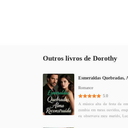
Eu reaveria o meu filho, custasse o que custas
Outros livros de Dorothy
Romance
5.0
A música alta da festa da em
zumbia em meus ouvidos, enq
eu observava meu marido, Luc
CEO carismático que t
admiravam. Naquela noite, eu usava