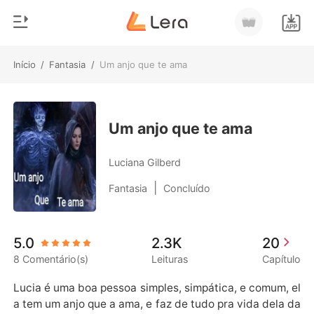
Início
/
Fantasia
/
Um anjo que te ama
0
Início
Loja
Gênero
Um anjo que te ama
Moderno
Histórico
Luciana Gilberd
Lobisomem
|
Fantasia
Concluído
Sair
Contos
Romance
Baixar App
5.0
2.3K
20
Bilionários
8 Comentário(s)
Leituras
Capítulo
Ranking
Lucia é uma boa pessoa simples, simpática, e comum, el
a tem um anjo que a ama, e faz de tudo pra vida dela da