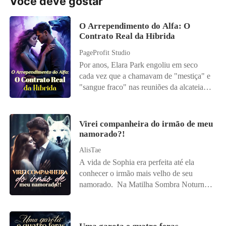
Você deve gostar
O Arrependimento do Alfa: O
Contrato Real da Híbrida
PageProfit Studio
Por anos, Elara Park engoliu em seco
cada vez que a chamavam de "mestiça" e
"sangue fraco" nas reuniões da alcateia.
Híbrida, vulnerável e apaixonada,
acreditou nas promessas doces de Zack
Blackwood. Então ele a rejeitou - minutos
Virei companheira do irmão de meu
depois de tomar o que queria dela. Antes
namorado?!
que ela conseguisse respirar através da
AlisTae
dor que a partiu por dentro, as notícias já
A vida de Sophia era perfeita até ela
estouravam nas manchetes: o noivado de
conhecer o irmão mais velho de seu
Zack com Selina, sua meia-irmã,
namorado. Na Matilha Sombra Noturna,
celebrado como "a união perfeita de
se o Alfa líder rejeitasse sua companheira,
sangue puro". A mesma Selina que
ele perderia sua posição. E essa regra se
sempre soube exatamente como destruí-
tornaria uma pedra no caminho de
la. O golpe final veio pelo telefone, na