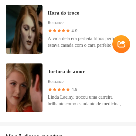
amiga, se casa sem saber com o amor da
Hora do troco
sua vida, só v que pra ele, ela não é
ninguém, será que Gabriela, vai conseguir
Romance
conquistar o coração dele?
4.9
A vida dela era perfeita filhos perfeitos
estava casada com o cara perfeito tudo
parecia maravilhoso até que ela
descobriu....
Tortura de amor
Romance
4.8
Linda Laeiny, trocou uma carreira
brilhante como estudante de medicina, pra
ser advogada, para conseguir vencer uma
família poderosa, se tornou a melhor
advogada do seu país.