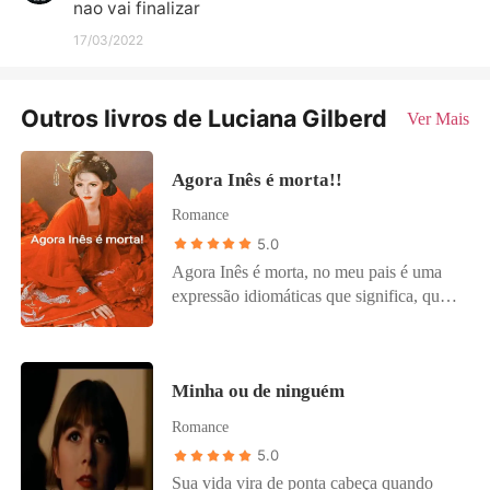
nao vai finalizar
17/03/2022
Outros livros de Luciana Gilberd
Ver Mais
Agora Inês é morta!!
Romance
5.0
Agora Inês é morta, no meu pais é uma
expressão idiomáticas que significa, que
não tem tem volta, o fez esta feito, o que
quebrou não tem conserto. Eu me inspirei
na lenda de Inês, diz a lenda que um
Minha ou de ninguém
príncipe se apaixonou por uma moça sem
berço, Inês a rainha mãe do príncipe
Romance
descobriu e mandou matar a moça,
5.0
quando o príncipe ficou rei ele corou
Sua vida vira de ponta cabeça quando
rainha os restos da moça. Linda lenda né?