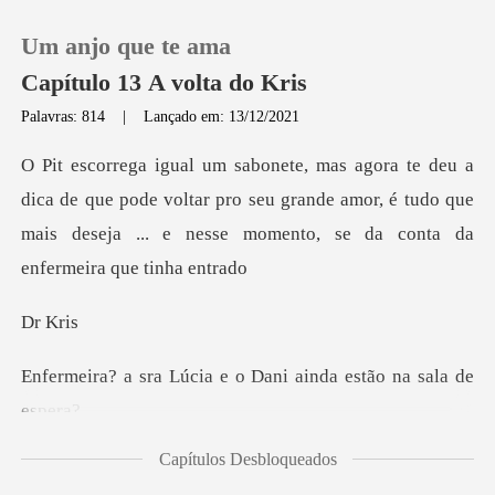
Um anjo que te ama
Capítulo 13 A volta do Kris
Palavras: 814
|
Lançado em: 13/12/2021
0
e que pode voltar pro seu grande amor, é tudo que
Loja
mais deseja
Histórico
K
Sair
ia e o Dani ainda est
Baixar App
Capítulos Desbloqueados
erm