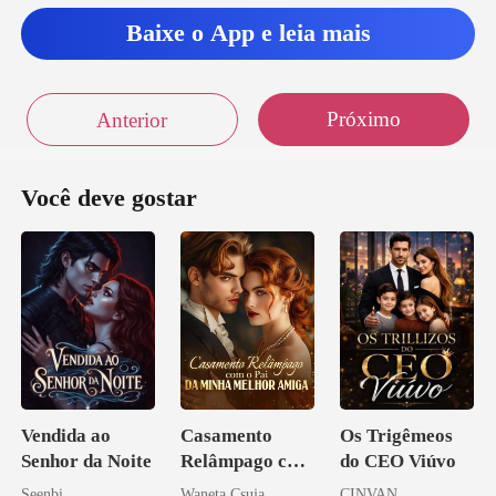
erando os exames de
Baixe o App e leia mais
Próximo
Anterior
Você deve gostar
Vendida ao
Casamento
Os Trigêmeos
Senhor da Noite
Relâmpago com
do CEO Viúvo
o Pai da Minha
Seenbi
Waneta Csuja
CINVAN