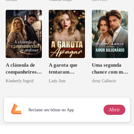
Melhor Amiga
A cláusula de
A garota que
Uma segunda
companheiros
tentaram
chance com meu
do professor
apagar
amor bilionário
Kimberly Ingrid
Lady Ann
Arny Gallucio
Abrir
Reclame seu bônus no App