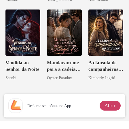
Don
escrava do rei
maligno
Vendida ao
Mandaram-me
A cláusula de
Senhor da Noite
para a cadeia?
companheiros
Agora me
do professor
Seenbi
Oyster Paradox
Kimberly Ingrid
vejam esmagá-
los
Abrir
Reclame seu bônus no App