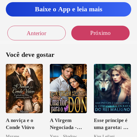
s h
Baixe o App e leia mais
Próximo
Anterior
Você deve gostar
A noviça e o
A Virgem
Esse príncipe é
Conde Viúvo
Negociada -
uma garota: A
Uma flor para o
companheira
Mazane
Yana _ Shadow
Kiss Leilani