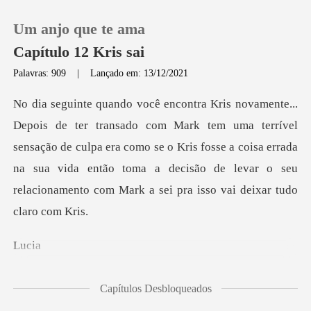
Um anjo que te ama
Capítulo 12 Kris sai
Palavras: 909
|
Lançado em: 13/12/2021
0
rível
Loja
sensação de culpa era como se o Kris fosse a coisa errada
na sua vida então toma a d
Histórico
Sair
u
Baixar App
cisamos
Capítulos Desbloqueados