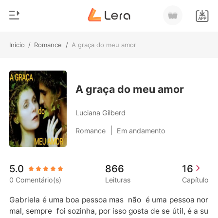
Início
/
Romance
/
A graça do meu amor
0
Início
Loja
Gênero
A graça do meu amor
Moderno
Histórico
Luciana Gilberd
Lobisomem
|
Romance
Em andamento
Sair
Contos
Romance
Baixar App
5.0
866
16
Bilionários
0 Comentário(s)
Leituras
Capítulo
Ranking
Gabriela é uma boa pessoa mas  não  é uma pessoa nor
mal, sempre  foi sozinha, por isso gosta de se útil, é a su