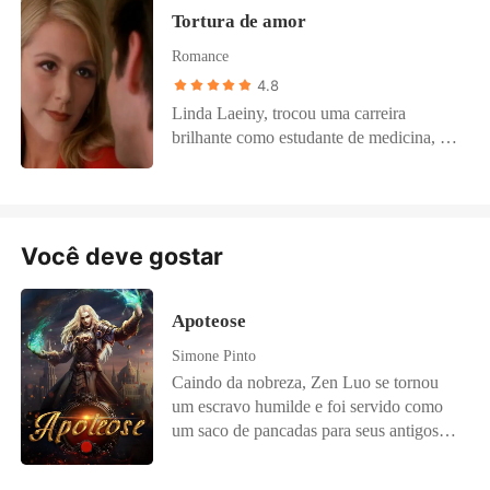
Tortura de amor
Romance
4.8
Linda Laeiny, trocou uma carreira
brilhante como estudante de medicina, pra
ser advogada, para conseguir vencer uma
família poderosa, se tornou a melhor
advogada do seu país.
Você deve gostar
Apoteose
Simone Pinto
Caindo da nobreza, Zen Luo se tornou
um escravo humilde e foi servido como
um saco de pancadas para seus antigos
primos. Um dia, ele encontrou uma
maneira de tornar-se uma arma, e a sua