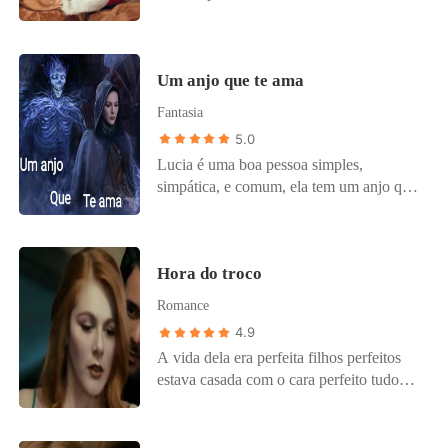
tudo a seu favor até o intercâmbio e a
cena de cinema uma beldada atirando um
anel de noivado no homem mais gato que
Um anjo que te ama
já viu parecia filme e cara ele te pede ali
em casamento será que você vai resistir a
Fantasia
tentação. De moça inocente você não tem
5.0
nada.
Lucia é uma boa pessoa simples,
simpática, e comum, ela tem um anjo que
a ama, e faz de tudo pra vida dela dar
certo, o que fazer? se o destino é o
destino.
Hora do troco
Romance
4.9
A vida dela era perfeita filhos perfeitos
estava casada com o cara perfeito tudo
parecia maravilhoso até que ela
descobriu....