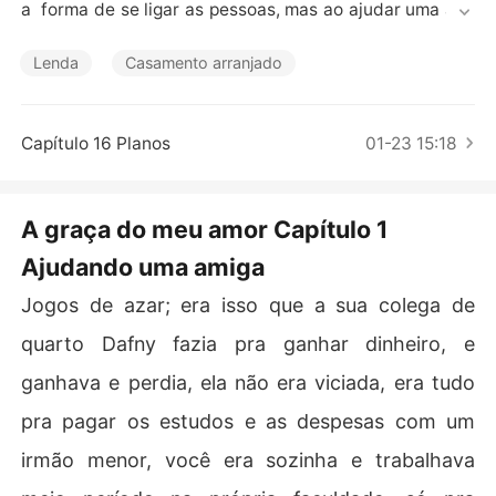
Contos Curtos
a  forma de se ligar as pessoas, mas ao ajudar uma ami
ga, se casa sem saber com o amor da sua vida, só v que 
pra ele, ela não é ninguém, será que Gabriela, vai conse
Lenda
Casamento arranjado
guir conquistar o  coração dele?
Capítulo 16 Planos
01-23 15:18
A graça do meu amor Capítulo 1
Ajudando uma amiga
Jogos de azar; era isso que a sua colega de
quarto Dafny fazia pra ganhar dinheiro, e
ganhava e perdia, ela não era viciada, era tudo
pra pagar os estudos e as despesas com um
irmão menor, você era sozinha e trabalhava