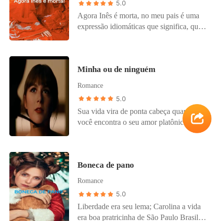
5.0
Agora Inês é morta, no meu pais é uma
expressão idiomáticas que significa, que
não tem tem volta, o fez esta feito, o que
quebrou não tem conserto. Eu me inspirei
na lenda de Inês, diz a lenda que um
Minha ou de ninguém
príncipe se apaixonou por uma moça sem
berço, Inês a rainha mãe do príncipe
Romance
descobriu e mandou matar a moça,
5.0
quando o príncipe ficou rei ele corou
Sua vida vira de ponta cabeça quando
rainha os restos da moça. Linda lenda né?
você encontra o seu amor platônico do
Pois é imagine uma história assim....
colégio ele era a sua última chance de ser
mãe mas será que ele quer ser pai? Então
o jeito era além de esconder o seu amor
Boneca de pano
como sempre era esconder a gravidez
Romance
5.0
Liberdade era seu lema; Carolina a vida
era boa pratricinha de São Paulo Brasil