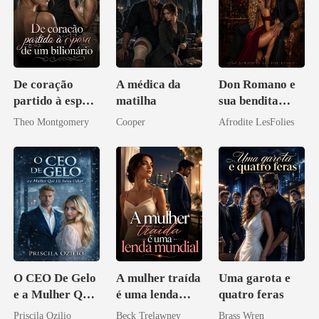
De coração
A médica da
Don Romano e
partido à esposa
matilha
sua bendita
de um bilionário
ruína
Theo Montgomery
Cooper
Afrodite LesFolies
O CEO De Gelo
A mulher traída
Uma garota e
e a Mulher Que
é uma lenda
quatro feras
Ele Jurou Odiar
mundial
Priscila Ozilio
Beck Trelawney
Brass Wren