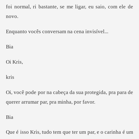
foi normal, ri bastan
conversam na ce
i
K
r
a protegida, pra para de
querer a
i
arinha é um