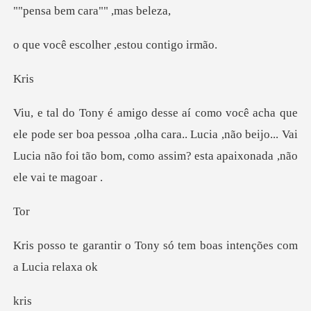
""
colher ,estou
is
ser boa pessoa ,olha cara.. Lucia ,não beijo... Vai
Lucia não
o
Tony só tem boas intenç
r