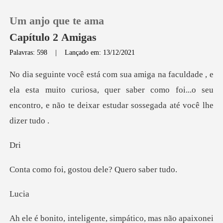
Um anjo que te ama
Capítulo 2 Amigas
Palavras: 598
|
Lançado em: 13/12/2021
0
esta muito curiosa, quer saber como foi...o seu
Loja
encontro, e
Histórico
r
Sair
gostou dele? Q
Baixar App
u
mas não apaixonei