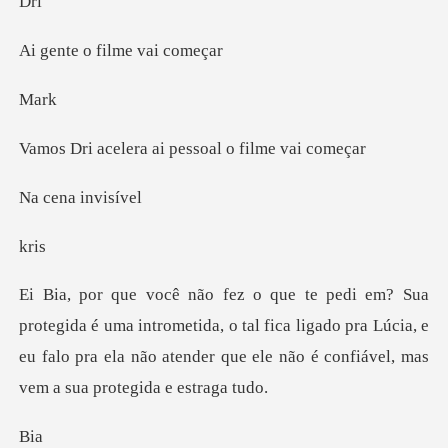
r
o filme v
a
a ai pessoal o f
na in
r
intrometida, o tal fica ligado pra Lúcia, e
eu falo pra ela não aten
i