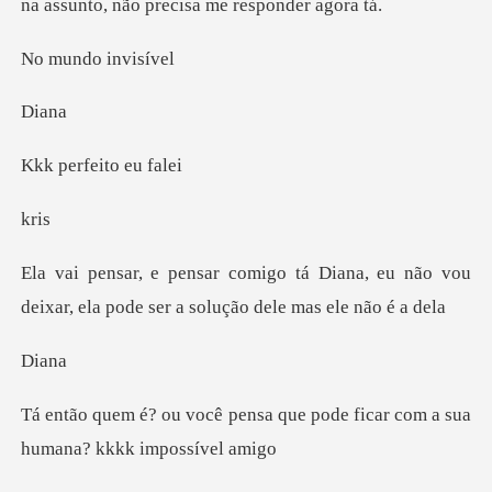
do in
i
feito e
r
iana, eu não vou
deixar, ela pode se
i
sa que pode ficar com a sua