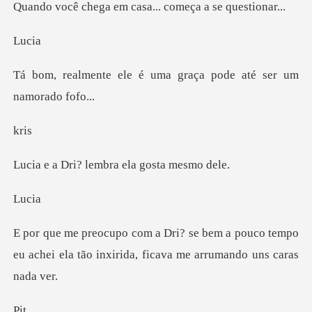
em casa... começa
u
é uma graça pode até s
r
lembra ela go
u
a pouco tempo
eu achei ela tão inxirida,
i