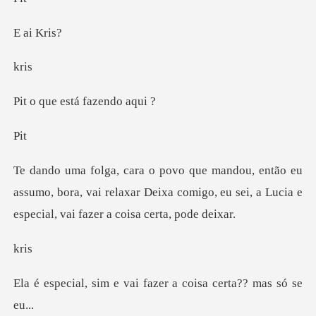
i K
r
está faz
i
assumo, bora, vai relaxar Deixa comigo, eu sei, a L
r
vai fazer a coisa ce