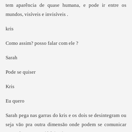
tem aparência de quase humana, e
r
posso fala
ra
se q
r
que
ntegram ou
seja vão pra outra dimensão onde p