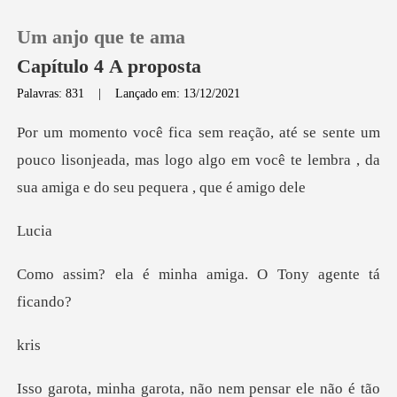
Um anjo que te ama
Capítulo 4 A proposta
Palavras: 831
|
Lançado em: 13/12/2021
0
m
pouco lisonjeada, mas logo algo em você te lembra
Loja
ci
Histórico
minha amiga. O Ton
Sair
Baixar App
r
tão