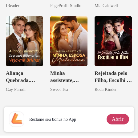
relâmpago com
o do Alfa: O
IReader
PageProfit Studio
Mia Caldwell
o magnata
Contrato Real
da Híbrida
Aliança
Minha
Rejeitada pelo
Quebrada,
assistente,
Filho, Escolhi o
Segredos
minha esposa
Don
Gay Parodi
Sweet Tea
Roda Kinder
Bilionários:
misteriosa
Veja-me Brilhar
Abrir
Reclame seu bônus no App