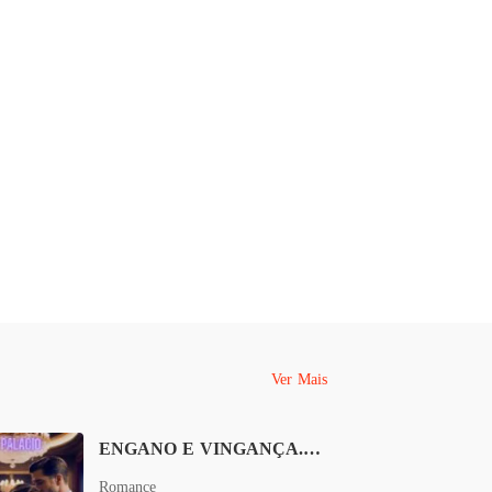
rdo Com O Ceo Entre o Dever e o Desejo
o 40
28/04/2026
Ver Mais
ENGANO E VINGANÇA. UMA ESPOSA BOBA PARA O MILIONÁRIO
Romance