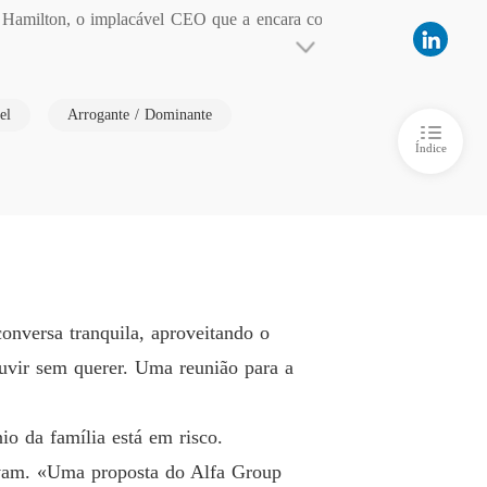
an Hamilton, o implacável CEO que a encara co
rdo Com O Ceo Entre o Dever e o Desejo
o 6
23/03/2026
 indiferença e dos olhares dele para a secretá
rdo Com O Ceo Entre o Dever e o Desejo
el
Arrogante / Dominante
 Roma explode:

o 7
23/03/2026
Índice
rdo Com O Ceo Entre o Dever e o Desejo
o 8
23/03/2026
rdo Com O Ceo Entre o Dever e o Desejo
o 9
23/03/2026
rdo Com O Ceo Entre o Dever e o Desejo
nversa tranquila, aproveitando o
o 10
23/03/2026
ouvir sem querer. Uma reunião para a
rdo Com O Ceo Entre o Dever e o Desejo
o 11
23/03/2026
io da família está em risco.
rdo Com O Ceo Entre o Dever e o Desejo
vavam. «Uma proposta do Alfa Group
o 12
28/04/2026