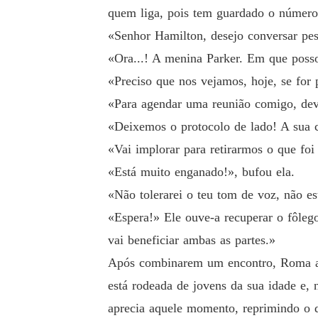
quem liga, pois tem guardado o número 
«Senhor Hamilton, desejo conversar pes
«Ora...! A menina Parker. Em que poss
«Preciso que nos vejamos, hoje, se for 
«Para agendar uma reunião comigo, deve
«Deixemos o protocolo de lado! A sua 
«Vai implorar para retirarmos o que foi
«Está muito enganado!», bufou ela.
«Não tolerarei o teu tom de voz, não e
«Espera!» Ele ouve-a recuperar o fôlego
vai beneficiar ambas as partes.»
Após combinarem um encontro, Roma ap
está rodeada de jovens da sua idade e,
aprecia aquele momento, reprimindo o q