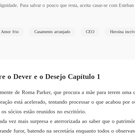
dignidade. Para salvar o pouco que resta, aceita casar-se com Esteb
Um Aco
Capítul
sa de comercial de margarina. Ela só quer sobreviver. Mas, por trás da
Um Aco
Amor frio
Casamento arranjado
CEO
Heroína incrív
 Cada humilhação a endurece. Cada toque acidental a queima. Até que
Capítul
la-a contra a parede, o hálito dele roçando os lábios dela:

Um Aco
Capítul
Um Aco
 o Dever e o Desejo Capítulo 1
Capítul
Um Aco
 mente de Roma Parker, que procura a mãe para terem uma co
Capítul
ração está acelerado, tentando processar o que acabou por 
Um Aco
os sócios estão reunidos no escritório.
Capítul
cada vez mais surpresa e aterrorizada ao saber que o patrimón
Um Aco
rande furor, batendo na secretária enquanto todos o obser
Capítul