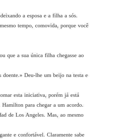
o 26
28/04/2026
deixando a esposa e a filha a sós.
rdo Com O Ceo Entre o Dever e o Desejo
o 27
28/04/2026
o mesmo tempo, comovida, porque você
rdo Com O Ceo Entre o Dever e o Desejo
o 28
28/04/2026
ou que a sua única filha chegasse ao
rdo Com O Ceo Entre o Dever e o Desejo
o 29
28/04/2026
s doente.» Deu-lhe um beijo na testa e
rdo Com O Ceo Entre o Dever e o Desejo
o 30
28/04/2026
mar esta iniciativa, porém já está
rdo Com O Ceo Entre o Dever e o Desejo
ban Hamilton para chegar a um acordo.
o 31
28/04/2026
iudad de Los Angeles. Mas, ao mesmo
rdo Com O Ceo Entre o Dever e o Desejo
o 32
28/04/2026
gante e confortável. Claramente sabe
rdo Com O Ceo Entre o Dever e o Desejo