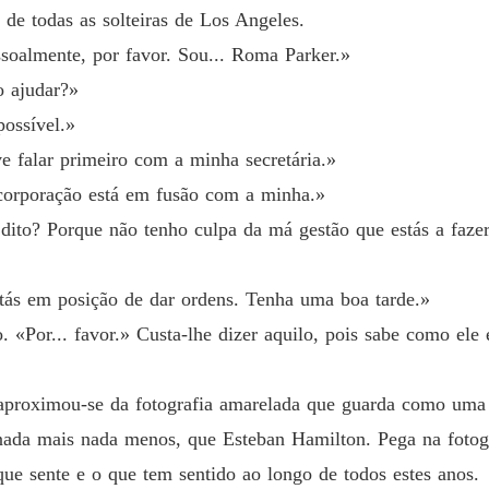
de todas as solteiras de Los Angeles.
Capítul
soalmente, por favor. Sou... Roma Parker.»
Um Aco
o ajudar?»
Capítul
possível.»
Um Aco
 falar primeiro com a minha secretária.»
Capítul
corporação está em fusão com a minha.»
Um Aco
 dito? Porque não tenho culpa da má gestão que estás a fazer
Capítul
Um Aco
stás em posição de dar ordens. Tenha uma boa tarde.»
Capítul
. «Por... favor.» Custa-lhe dizer aquilo, pois sabe como el
Um Aco
Capítul
roximou-se da fotografia amarelada que guarda como uma r
Um Aco
 nada mais nada menos, que Esteban Hamilton. Pega na fotogr
Capítul
ue sente e o que tem sentido ao longo de todos estes anos.