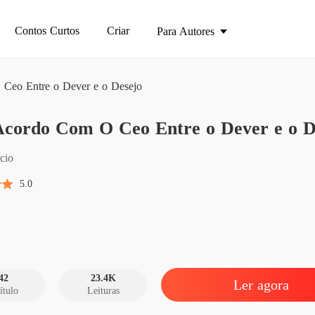
Contos Curtos
Criar
Para Autores
eo Entre o Dever e o Desejo
Um Aco
cordo Com O Ceo Entre o Dever e o D
Capítul
Um Aco
cio
Capítul
5.0
Um Aco
Capítul
Um Aco
Capítul
42
23.4K
Ler agora
ítulo
Leituras
Um Aco
Capítul