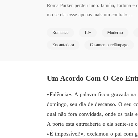
Roma Parker perdeu tudo: família, fortuna e 
mo se ela fosse apenas mais um contrato.

Ele exige perfeição pública: uma esposa amoro
Romance
18+
Moderno
ria, esconde-se um jogo muito mais obscuro.
«Já não quero ser tua mulher!» Esteban encurra
Encantadora
Casamento relâmpago
Um Acordo Com O Ceo Entre
«Falência». A palavra ficou gravada na
domingo, seu dia de descanso. O seu co
qual não fora convidada, onde os pais e 
A porta está entreaberta e ela sente-se 
«É impossível!», exclamou o pai com g