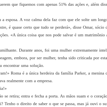
«Querem que fiquemos com apenas 51% das ações e, além diss
Um Aco
Capítul
iu a esposa. A voz calma dela faz com que ele solte um long
Um Aco
stre, é quase certo que tudo se perderá», disse Omar, sócio 
Capítul
ções. «A única coisa que nos pode salvar é um matrimônio a
Um Aco
Capítul
milhante. Durante anos, foi uma mulher extremamente inteli
Um Aco
oragem, embora, por ser mulher, tenha sido criticada por esta
Capítul
iu encontrar uma solução.
Um Aco
m!» Roma é a única herdeira da família Parker, a menina d
Capítul
sava realmente com a empresa.
Um Aco
ia!»
Capítul
 se retira; entra e fecha a porta. As mãos suam e o coração
Um Aco
i? Tenho o direito de saber o que se passa, mas já ouvi o su