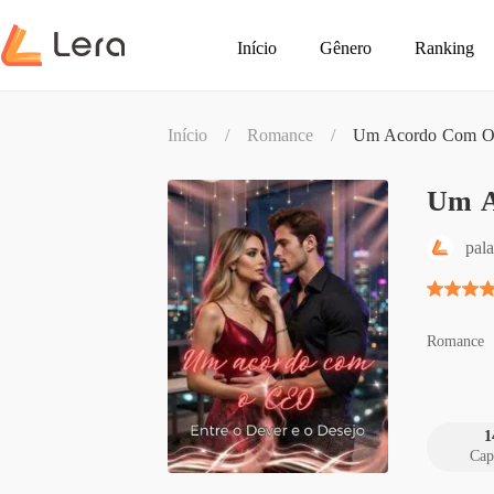
Início
Gênero
Ranking
Início
/
Romance
/
Um Acordo Com O C
Um A
pala
Romance
1
Cap