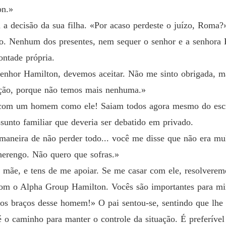
Capítul
on.»
Um Aco
 a decisão da sua filha. «Por acaso perdeste o juízo, Roma?
Capítul
rio. Nenhum dos presentes, nem sequer o senhor e a senhora
Um Aco
ontade própria.
Capítul
senhor Hamilton, devemos aceitar. Não me sinto obrigada, m
pção, porque não temos mais nenhuma.»
Um Aco
Capítul
com um homem como ele! Saiam todos agora mesmo do escritó
unto familiar que deveria ser debatido em privado.
Um Aco
Capítul
aneira de não perder todo... você me disse que não era mu
erengo. Não quero que sofras.»
Um Aco
Capítul
, mãe, e tens de me apoiar. Se me casar com ele, resolverem
om o Alpha Group Hamilton. Vocês são importantes para m
Um Aco
Capítul
os braços desse homem!» O pai sentou-se, sentindo que lhe f
 o caminho para manter o controle da situação. É preferível
Um Aco