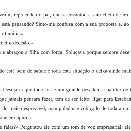
Capítul
ra!», repreendeu o pai, que se levantou e saiu cheio de ira, 
Um Aco
Capítul
 está pensando? Sinto-me confusa com a sua proposta e, a
ta família.»
Um Aco
Capítul
mei a decisão.»
 e abraçou a filha com força. Soluçava porque sempre desej
Um Aco
Capítul
ão está bem de saúde e toda esta situação o deixa ainda mai
Um Aco
Capítul
Desejaria que todo fosse um grande pesadelo e não ter de to
Um Aco
 que jamais pensara fazer, tem de ser feito: ligar para Este
Capítul
sa do mais desprezível, manipulador e cobiçado de toda a c
Um Aco
star em apuros.
Capítul
 falar?» Perguntou ele com um tom de voz empresarial, ele
Um Aco