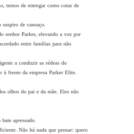
o, temos de entregar como cotas de
rdo Com O Ceo Entre o Dever e o Desejo
o 13
28/04/2026
o suspiro de cansaço.
rdo Com O Ceo Entre o Dever e o Desejo
do senhor Parker, elevando a voz por
o 14
28/04/2026
cordado entre famílias para não
rdo Com O Ceo Entre o Dever e o Desejo
o 15
28/04/2026
gente a conduzir as rédeas do
rdo Com O Ceo Entre o Dever e o Desejo
r à frente da empresa Parker Elite.
o 16
28/04/2026
rdo Com O Ceo Entre o Dever e o Desejo
os olhos do pai e da mãe. Eles não
o 17
28/04/2026
rdo Com O Ceo Entre o Dever e o Desejo
o 18
28/04/2026
 bate apressado.
rdo Com O Ceo Entre o Dever e o Desejo
ficiente. Não há nada que pensar: quero