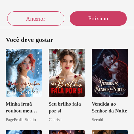
Próximo
Anterior
Você deve gostar
Minha irmã
Seu brilho fala
Vendida ao
roubou meu
por si
Senhor da Noite
companheiro e
PageProfit Studio
Cherish
Seenbi
eu a deixei