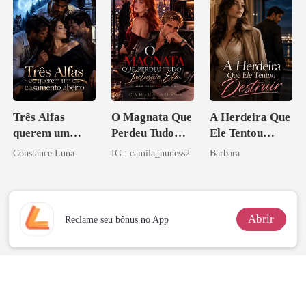
Três Alfas
O Magnata Que
A Herdeira Que
querem um
Perdeu Tudo
Ele Tentou
casamento
Inclusive Ela
Destruir
Constance Luna
IG : camila_nuness2
Barbara
aberto
Abrir
Reclame seu bônus no App