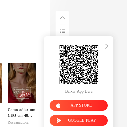
Baixar App Lera
APP STORE
Como odiar um
CEO em 48
GOOGLE PLAY
horas
Roseanautora