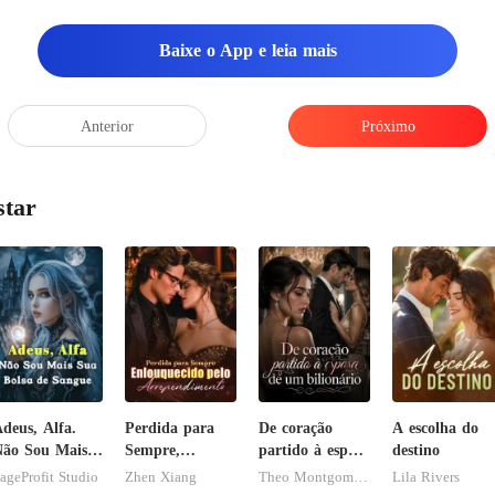
Baixe o App e leia mais
Anterior
Próximo
star
deus, Alfa.
Perdida para
De coração
A escolha do
ão Sou Mais
Sempre,
partido à esposa
destino
ua Bolsa de
Enlouquecido
de um
ageProfit Studio
Zhen Xiang
Theo Montgomery
Lila Rivers
Sangue
pelo
bilionário