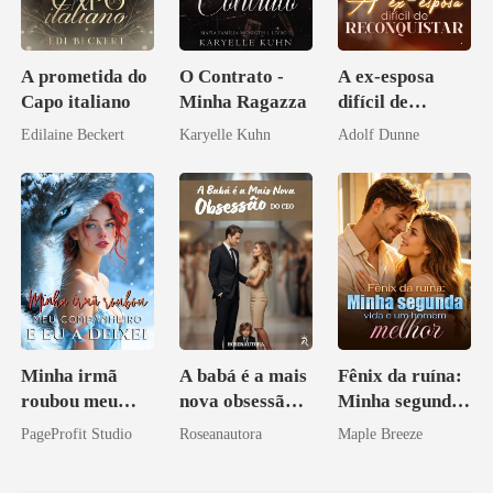
A prometida do
O Contrato -
A ex-esposa
Capo italiano
Minha Ragazza
difícil de
reconquistar
Edilaine Beckert
Karyelle Kuhn
Adolf Dunne
Minha irmã
A babá é a mais
Fênix da ruína:
roubou meu
nova obsessão
Minha segunda
companheiro e
do CEO
vida e um
PageProfit Studio
Roseanautora
Maple Breeze
eu a deixei
homem melhor