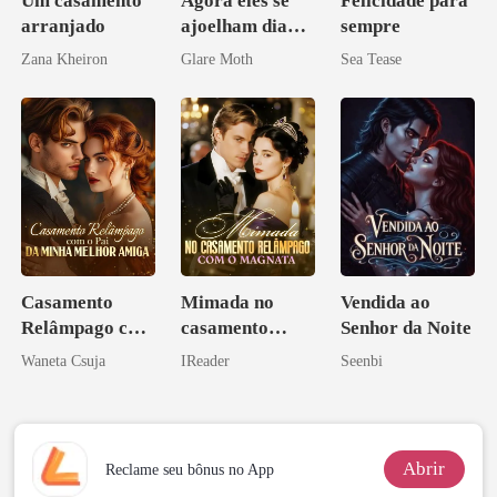
Um casamento
Agora eles se
Felicidade para
arranjado
ajoelham diante
sempre
de mim
Zana Kheiron
Glare Moth
Sea Tease
Casamento
Mimada no
Vendida ao
Relâmpago com
casamento
Senhor da Noite
o Pai da Minha
relâmpago com
Waneta Csuja
IReader
Seenbi
Melhor Amiga
o magnata
Abrir
Reclame seu bônus no App