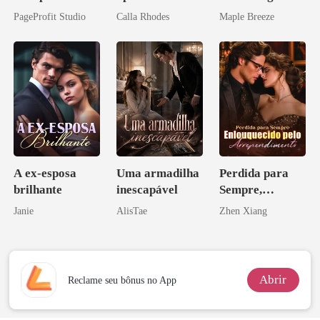
o do Alfa: O
vida e um
PageProfit Studio
Calla Rhodes
Maple Breeze
Contrato Real
homem melhor
da Híbrida
A ex-esposa
Uma armadilha
Perdida para
brilhante
inescapável
Sempre,
Enlouquecido
Janie
AlisTae
Zhen Xiang
pelo
Arrependiment
o
Abrir
Reclame seu bônus no App