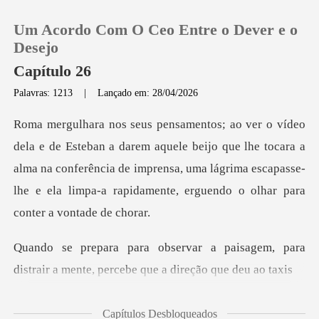
Um Acordo Com O Ceo Entre o Dever e o
Desejo
Capítulo 26
Palavras: 1213
|
Lançado em: 28/04/2026
0
Loja
uele beijo que lhe tocara a
alma na conferência de imprensa, uma lágrima escapass
Histórico
Sair
aisagem, para
distrair a mente, per
Baixar App
Capítulos Desbloqueados