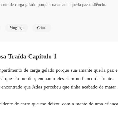
nto de carga gelado porque sua amante queria paz e silêncio.

Carga 
Capítul
 ela me deu, enquanto eles riam no banco da frente.

Carga 
Vingança
Crime
Capítul
rado que Atlas percebeu que tinha acabado de matar sua própria espo
Carga 
Capítul
te de carro que me deixou com a mente de uma criança.

a Traída Capítulo 1
Carga 
Capítul
artimento de carga gelado porque sua amante queria paz e 
Carga 
as" que ela me deu, enquanto eles riam no banco da frente.
Capítul
ante, Cátia, me alimentar com pílulas abortivas de alta dosagem disf
encontrado que Atlas percebeu que tinha acabado de matar 
do de Atlas desmoronou.

acidente de carro que me deixou com a mente de uma criança
- mas eu estava.
