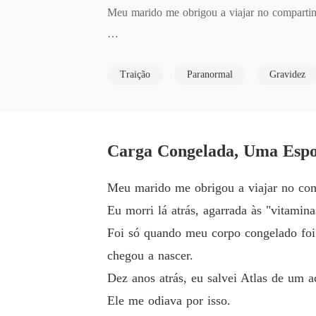
Meu marido me obrigou a viajar no compartime
Eu morri lá atrás, agarrada às "vitaminas" que
Traição
Paranormal
Gravidez
Foi só quando meu corpo congelado foi encont
Dez anos atrás, eu salvei Atlas de um aciden
Carga Congelada, Uma Espos
Ele me odiava por isso.

Meu marido me obrigou a viajar no comp
Eu morri lá atrás, agarrada às "vitamin
Ele me tratava como um fardo e deixou sua am
Foi só quando meu corpo congelado foi 
chegou a nascer.
Quando a polícia descobriu a verdade, o mun
Dez anos atrás, eu salvei Atlas de um 
Ele me odiava por isso.
Ele descobriu que Cátia nunca esteve grávida 