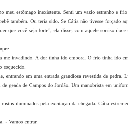
no meu estômago inexistente. Senti um vazio estranho e fri
bebê também. Ou teria sido. Se Cátia não tivesse forçado aq
er que você seja forte", ela disse, com aquele sorriso doce
mpre.
a me invadindo. A dor tinha ido embora. O frio tinha ido 
co esquecido.
e, entrando em uma entrada grandiosa revestida de pedra. L
as de geada de Campos do Jordão. Um manobrista em uniform
s rostos iluminados pela excitação da chegada. Cátia estrem
a. - Vamos entrar.