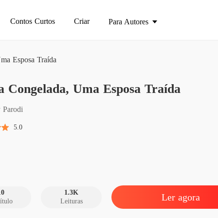
Contos Curtos
Criar
Para Autores
Uma Esposa Traída
Carga 
a Congelada, Uma Esposa Traída
Capítul
Carga 
 Parodi
Capítul
5.0
Carga 
Capítul
Carga 
Capítul
10
1.3K
Ler agora
ítulo
Leituras
Carga 
Capítul