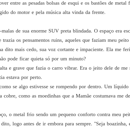
over entre as pesadas bolsas de esqui e os bastões de metal
gido do motor e pela música alta vinda da frente.
ta-malas de sua enorme SUV preta blindada. O espaço era esc
le trazia os pensamentos ruins, aqueles que faziam meu peito 
ha dito mais cedo, sua voz cortante e impaciente. Ela me fer
não pode ficar quieta só por um minuto?
ta e grave que fazia o carro vibrar. Era o jeito dele de me
ia estava por perto.
 como se algo estivesse se rompendo por dentro. Um líquido
a a cobre, como as moedinhas que a Mamãe costumava me de
o, o metal frio sendo um pequeno conforto contra meu pei
 dito, logo antes de ir embora para sempre. "Seja boazinha, 