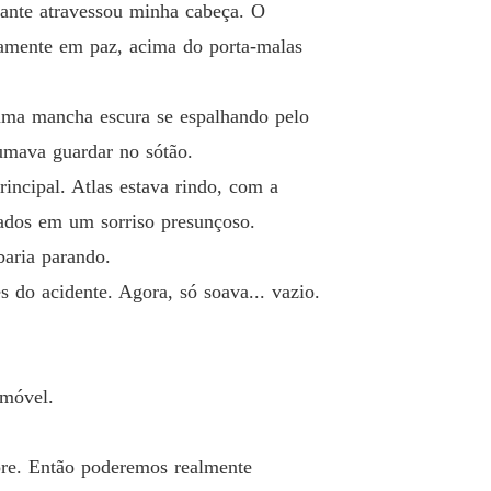
ante atravessou minha cabeça. O
nhamente em paz, acima do porta-malas
 uma mancha escura se espalhando pelo
mava guardar no sótão.
rincipal. Atlas estava rindo, com a
vados em um sorriso presunçoso.
baria parando.
 do acidente. Agora, só soava... vazio.
imóvel.
pre. Então poderemos realmente