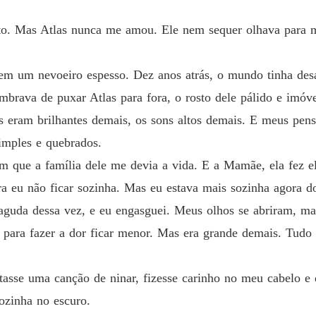
nto. Mas Atlas nunca me amou. Ele nem sequer olhava para
em um nevoeiro espesso. Dez anos atrás, o mundo tinha de
Lembrava de puxar Atlas para fora, o rosto dele pálido e imóv
es eram brilhantes demais, os sons altos demais. E meus pe
imples e quebrados.
m que a família dele me devia a vida. E a Mamãe, ela fez el
a eu não ficar sozinha. Mas eu estava mais sozinha agora d
aguda dessa vez, e eu engasguei. Meus olhos se abriram, ma
para fazer a dor ficar menor. Mas era grande demais. Tudo e
asse uma canção de ninar, fizesse carinho no meu cabelo e 
ozinha no escuro.