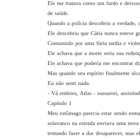
Ele me tratava como um fardo e deixou 
de saúde.
Consumido por uma fúria tardia e violenta, e
Quando a polícia descobriu a verdade,
Ele descobriu que Cátia nunca esteve gr
Ele achava que a morte seria sua redenção.

Consumido por uma fúria tardia e viole
Ele achava que a morte seria sua reden
Ele achava que poderia me encontrar do outro 
Ele achava que poderia me encontrar do 
Mas quando seu espírito finalmente alcançou 
Mas quando seu espírito finalmente alc
Eu não senti nada.
Eu não senti nada.

- Vá embora, Atlas - sussurrei, assistin
Capítulo 1
- Vá embora, Atlas - sussurrei, assistindo sua
Meu estômago parecia estar sendo esma
solavanco na estrada enviava uma nova 
tentando fazer a dor desaparecer, mas 