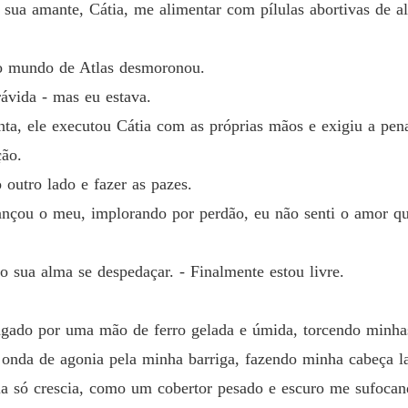
sua amante, Cátia, me alimentar com pílulas abortivas de a
le executou Cátia com as próprias mãos e exigiu a pena máxima para s
 o mundo de Atlas desmoronou.
ávida - mas eu estava.
nta, ele executou Cátia com as próprias mãos e exigiu a pe
ção.
lado e fazer as pazes.

outro lado e fazer as pazes.
o meu, implorando por perdão, eu não senti o amor que tanto desejei e
ançou o meu, implorando por perdão, eu não senti o amor qu
do sua alma se despedaçar. - Finalmente estou livre.
 alma se despedaçar. - Finalmente estou livre.
gado por uma mão de ferro gelada e úmida, torcendo minha
onda de agonia pela minha barriga, fazendo minha cabeça lat
ela só crescia, como um cobertor pesado e escuro me sufocan