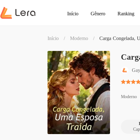
Início
Gênero
Ranking
Início
/
Moderno
/
Carga Congelada, 
Carg
Gay
Moderno
Cap