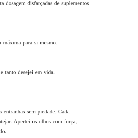
lta dosagem disfarçadas de suplementos
i mesmo.

na máxima para si mesmo.
m vida.

e tanto desejei em vida.
s entranhas sem piedade. Cada
ejar. Apertei os olhos com força,
do.