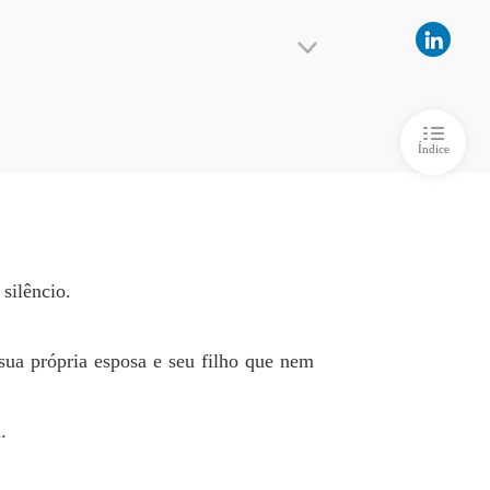
Congelada, Uma Esposa Traída
o 6
09/12/2025
Congelada, Uma Esposa Traída
o 7
09/12/2025
sa e seu filho que nem chegou a nascer.

Índice
Congelada, Uma Esposa Traída
o 8
09/12/2025
Congelada, Uma Esposa Traída
o 9
09/12/2025
silêncio.
Congelada, Uma Esposa Traída
o 10
arçadas de suplementos de saúde.

09/12/2025
sua própria esposa e seu filho que nem
.