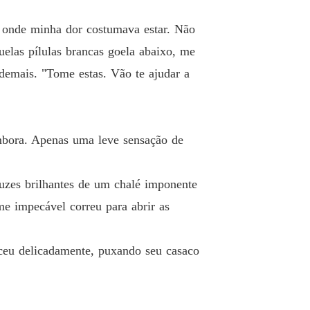
o onde minha dor costumava estar. Não
uelas pílulas brancas goela abaixo, me
 demais. "Tome estas. Vão te ajudar a
embora. Apenas uma leve sensação de
uzes brilhantes de um chalé imponente
e impecável correu para abrir as
eceu delicadamente, puxando seu casaco