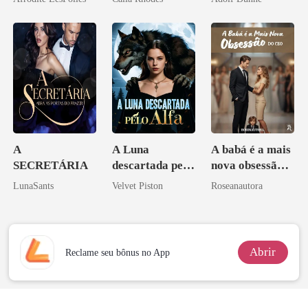
A
A Luna
A babá é a mais
SECRETÁRIA
descartada pelo
nova obsessão
Alfa
do CEO
LunaSants
Velvet Piston
Roseanautora
Abrir
Reclame seu bônus no App