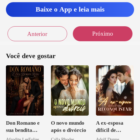
Baixe o App e leia mais
Próximo
Anterior
Você deve gostar
Don Romano e
O novo mundo
A ex-esposa
sua bendita
após o divórcio
difícil de
ruína
reconquistar
Afrodite LesFolies
Calla Rhodes
Adolf Dunne