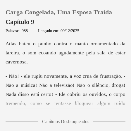
Carga Congelada, Uma Esposa Traída
Capítulo 9
Palavras: 988
|
Lançado em: 09/12/2025
0
namentado da
lareira, o som ecoando a
Loja
Histórico
televisão! Não o silêncio, droga!
Sair
Nada disso está certo! - Ele cobriu os ouvid
Baixar App
Capítulos Desbloqueados