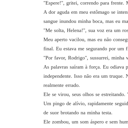
"Espere!", gritei, correndo para frente
A dor aguda em meu estômago se intensi
sangue inundou minha boca, mas eu mal 
"Me solta, Helena!", sua voz era um ro
Meu aperto vacilou, mas eu não consegu
final. Eu estava me segurando por um 
"Por favor, Rodrigo", sussurrei, minha v
As palavras saíram à força. Eu odiava p
independente. Isso não era um truque. 
realmente errado.
Ele se virou, seus olhos se estreitando.
Um pingo de alívio, rapidamente segui
de suor brotando na minha testa.
Ele zombou, um som áspero e sem humor