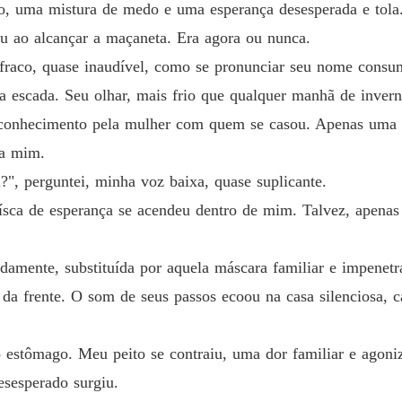
Capítul
o, uma mistura de medo e uma esperança desesperada e tola.
u ao alcançar a maçaneta. Era agora ou nunca.
O Ansei
Capítul
fraco, quase inaudível, como se pronunciar seu nome consum
 escada. Seu olhar, mais frio que qualquer manhã de invern
O Ansei
Capítul
onhecimento pela mulher com quem se casou. Apenas uma ava
ra mim.
O Ansei
", perguntei, minha voz baixa, quase suplicante.
Capítul
ca de esperança se acendeu dentro de mim. Talvez, apenas t
damente, substituída por aquela máscara familiar e impenetr
a da frente. O som de seus passos ecoou na casa silenciosa
 estômago. Meu peito se contraiu, uma dor familiar e agoni
esesperado surgiu.