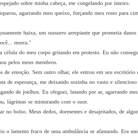
spejado sobre minha cabeça, me congelando por inteiro.
isparou, agarrando meu queixo, forçando meu rosto para cim
osamente baixa, um sussurro arrepiante que prometia danos i
ocê... morra."
 célula do meu corpo gritando em protesto. Eu não consegui
hou pelos meus membros.
s de emoção. Sem outro olhar, ele entrou em seu escritório 
ta de esperança, me deixando sozinha no vasto e silencioso 
ando de joelhos. Eu ofeguei, lutando por ar, agarrando m
ou, lágrimas se misturando com o suor.
ar no bolso. Meus dedos, dormentes e desajeitados, de alg
u o lamento fraco de uma ambulância se afastando. Era um 