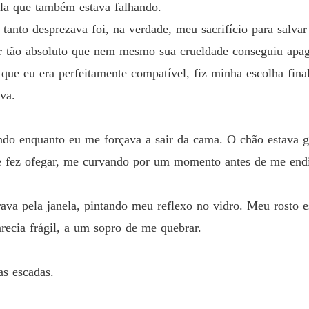
ela que também estava falhando.
O Ansei
 tanto desprezava foi, na verdade, meu sacrifício para salvar
Capítul
 tão absoluto que nem mesmo sua crueldade conseguiu apag
e eu era perfeitamente compatível, fiz minha escolha final.
O Ansei
Capítul
va.
O Ansei
Capítul
ndo enquanto eu me forçava a sair da cama. O chão estava 
fez ofegar, me curvando por um momento antes de me endir
O Ansei
Capítul
rava pela janela, pintando meu reflexo no vidro. Meu rosto
O Ansei
Capítul
recia frágil, a um sopro de me quebrar.
O Ansei
Capítul
as escadas.
O Ansei