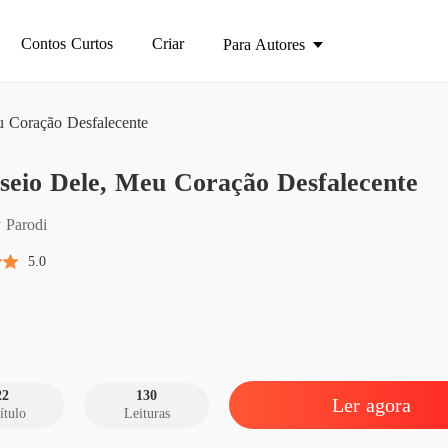
Contos Curtos
Criar
Para Autores
 Coração Desfalecente
O Ansei
seio Dele, Meu Coração Desfalecente
Capítul
O Ansei
 Parodi
Capítul
5.0
O Ansei
Capítul
O Ansei
Capítul
22
130
Ler agora
ítulo
Leituras
O Ansei
Capítul