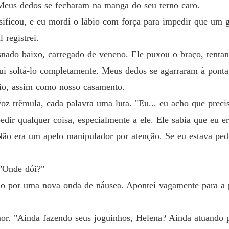
. Meus dedos se fecharam na manga do seu terno caro.
ficou, e eu mordi o lábio com força para impedir que um gr
registrei.
snado baixo, carregado de veneno. Ele puxou o braço, tentan
i soltá-lo completamente. Meus dedos se agarraram à ponta
fio, assim como nosso casamento.
oz trêmula, cada palavra uma luta. "Eu... eu acho que precis
edir qualquer coisa, especialmente a ele. Ele sabia que eu er
Não era um apelo manipulador por atenção. Se eu estava pedi
 "Onde dói?"
do por uma nova onda de náusea. Apontei vagamente para a 
. "Ainda fazendo seus joguinhos, Helena? Ainda atuando p