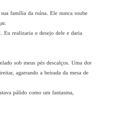
o Dele, Meu Coração Desfalecente
 sua família da ruína. Ele nunca soube
o 13
16/12/2025
ar.
 Eu realizaria o desejo dele e daria
o Dele, Meu Coração Desfalecente
o 14
16/12/2025
o Dele, Meu Coração Desfalecente
o 15
16/12/2025
gelado sob meus pés descalços. Uma dor
eitar, agarrando a beirada da mesa de
o Dele, Meu Coração Desfalecente
o 16
16/12/2025
 estava pálido como um fantasma,
o Dele, Meu Coração Desfalecente
o 17
16/12/2025
o Dele, Meu Coração Desfalecente
o 18
16/12/2025
o Dele, Meu Coração Desfalecente