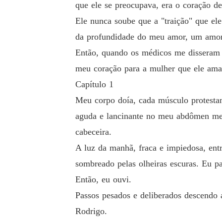
que ele se preocupava, era o coração d
er que ele amava.
Ele nunca soube que a "traição" que ele
da profundidade do meu amor, um amor
Então, quando os médicos me disseram qu
meu coração para a mulher que ele ama
Capítulo 1
Meu corpo doía, cada músculo protesta
aguda e lancinante no meu abdômen me 
cabeceira.
A luz da manhã, fraca e impiedosa, ent
sombreado pelas olheiras escuras. Eu pa
Então, eu ouvi.
Passos pesados e deliberados descendo 
Rodrigo.