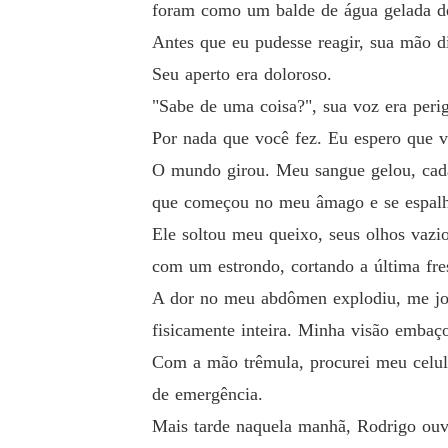
foram como um balde de água gelada de
Antes que eu pudesse reagir, sua mão d
Seu aperto era doloroso.
"Sabe de uma coisa?", sua voz era perig
Por nada que você fez. Eu espero que v
O mundo girou. Meu sangue gelou, cada
que começou no meu âmago e se espal
Ele soltou meu queixo, seus olhos vazio
com um estrondo, cortando a última fres
A dor no meu abdômen explodiu, me jog
fisicamente inteira. Minha visão embaç
Com a mão trêmula, procurei meu celul
de emergência.
Mais tarde naquela manhã, Rodrigo ouvi