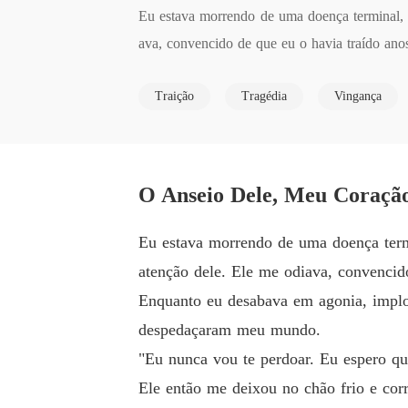
Eu estava morrendo de uma doença terminal,
ava, convencido de que eu o havia traído anos 
Traição
Tragédia
Vingança
Enquanto eu desabava em agonia, implorando 
o.

"Eu nunca vou te perdoar. Eu espero que você.
O Anseio Dele, Meu Coração
Ele então me deixou no chão frio e correu pa
Eu estava morrendo de uma doença term
a o coração dela que também estava falhando.

atenção dele. Ele me odiava, convencido
Enquanto eu desabava em agonia, implor
Ele nunca soube que a "traição" que ele tanto
despedaçaram meu mundo.
eu amor, um amor tão absoluto que nem mesmo
"Eu nunca vou te perdoar. Eu espero qu
Ele então me deixou no chão frio e cor
Então, quando os médicos me disseram que eu 