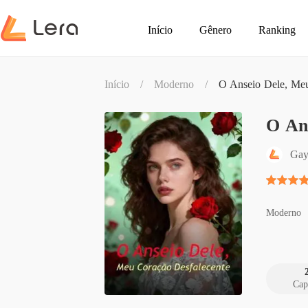
Início
Gênero
Ranking
Início
/
Moderno
/
O Anseio Dele, Meu
O An
Gay
Moderno
Cap