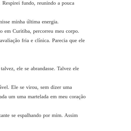
o 19
16/12/2025
 Respirei fundo, reunindo a pouca
o Dele, Meu Coração Desfalecente
o 20
16/12/2025
isse minha última energia.
o em Curitiba, percorreu meu corpo.
o Dele, Meu Coração Desfalecente
o 21
liação fria e clínica. Parecia que ele
16/12/2025
o Dele, Meu Coração Desfalecente
o 22
16/12/2025
alvez, ele se abrandasse. Talvez ele
ável. Ele se virou, sem dizer uma
, cada um uma martelada em meu coração
zante se espalhando por mim. Assim