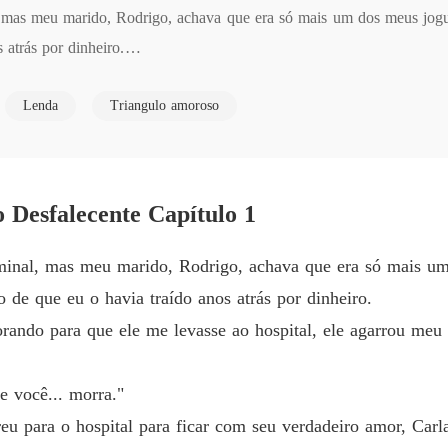
 mas meu marido, Rodrigo, achava que era só mais um dos meus jogui
O Ansei
atrás por dinheiro.

Capítul
O Ansei
Lenda
Triangulo amoroso
para que ele me levasse ao hospital, ele agarrou meu queixo e sus
Capítul
O Ansei
Capítul
.. morra."

 Desfalecente Capítulo 1
O Ansei
Capítul
ra o hospital para ficar com seu verdadeiro amor, Carla, minha melhor
inal, mas meu marido, Rodrigo, achava que era só mais um
O Ansei
 de que eu o havia traído anos atrás por dinheiro.
Capítul
ando para que ele me levasse ao hospital, ele agarrou meu 
 desprezava foi, na verdade, meu sacrifício para salvar sua família 
O Ansei
 sua crueldade conseguiu apagar.

Capítul
e você... morra."
O Ansei
reu para o hospital para ficar com seu verdadeiro amor, Car
era perfeitamente compatível, fiz minha escolha final. Eu realizaria 
Capítul