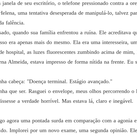
 janela de seu escritório, o telefone pressionado contra a or
Helena, uma tentativa desesperada de manipulá-lo, talvez pa
da falência.
sado, quando sua família enfrentou a ruína. Ele acreditava 
Isso era apenas mais do mesmo. Ela era uma interesseira, um
de hospital, as luzes fluorescentes zumbindo acima de mim,
 Almeida, estava impresso de forma nítida na frente. Eu 
a cabeça: "Doença terminal. Estágio avançado."
nha que ser. Rasguei o envelope, meus olhos percorrendo o 
issesse a verdade horrível. Mas estava lá, claro e inegável.
go agora uma pontada surda em comparação com a agonia em
vido. Implorei por um novo exame, uma segunda opinião. El