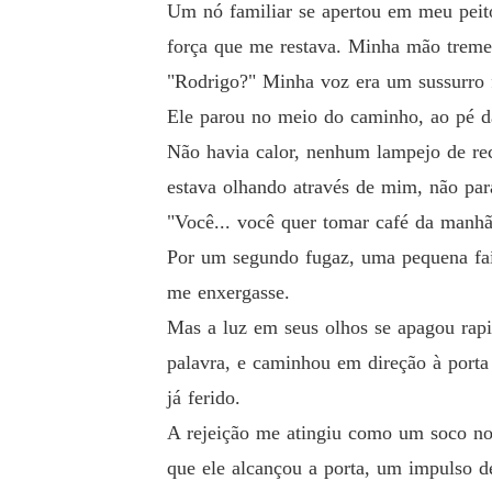
Um nó familiar se apertou em meu peit
força que me restava. Minha mão treme
"Rodrigo?" Minha voz era um sussurro 
Ele parou no meio do caminho, ao pé da
Não havia calor, nenhum lampejo de rec
estava olhando através de mim, não pa
"Você... você quer tomar café da manhã?
Por um segundo fugaz, uma pequena faís
me enxergasse.
Mas a luz em seus olhos se apagou rapi
palavra, e caminhou em direção à port
já ferido.
A rejeição me atingiu como um soco no
que ele alcançou a porta, um impulso d