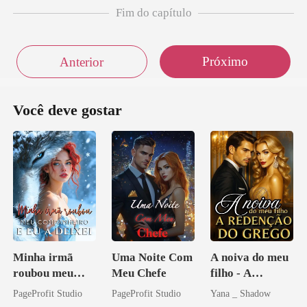
Fim do capítulo
Próximo
Anterior
Você deve gostar
Minha irmã
Uma Noite Com
A noiva do meu
roubou meu
Meu Chefe
filho - A
companheiro e
Redenção do
PageProfit Studio
PageProfit Studio
Yana _ Shadow
eu a deixei
grego