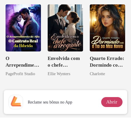
O
Envolvida com
Quarto Errado:
Arrependiment
o chefe
Dormindo com
o do Alfa: O
arrogante
o Tio do Meu
PageProfit Studio
Ellie Wynters
Charlotte
Contrato Real
Noivo
da Híbrida
Abrir
Reclame seu bônus no App