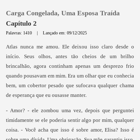
Carga Congelada, Uma Esposa Traída
Capítulo 2
Palavras: 1410
|
Lançado em: 09/12/2025
0
lho
Loja
brincalhão, agora continham apenas um desprezo frio
quando pousavam em mim. Era um olhar que
Histórico
Sair
Baixar App
obre amor, Elisa? Isso é
sobre uma dívida. Uma obrigação. Sua mãe garantiu isso.