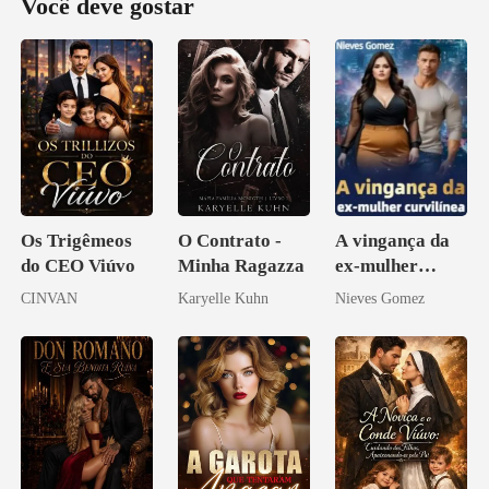
Você deve gostar
Os Trigêmeos
O Contrato -
A vingança da
do CEO Viúvo
Minha Ragazza
ex-mulher
curvilínea
CINVAN
Karyelle Kuhn
Nieves Gomez