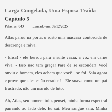
Carga Congelada, Uma Esposa Traída
Capítulo 5
Palavras: 843
|
Lançado em: 09/12/2025
0
rosto uma máscara contor
Loja
Pare de se esconder! Você
Histórico
ouviu o homem, eles acham que você... se foi. Saia agora
Sair
e
Baixar App
dele. Eu saí. Meu sangue saiu. Minha