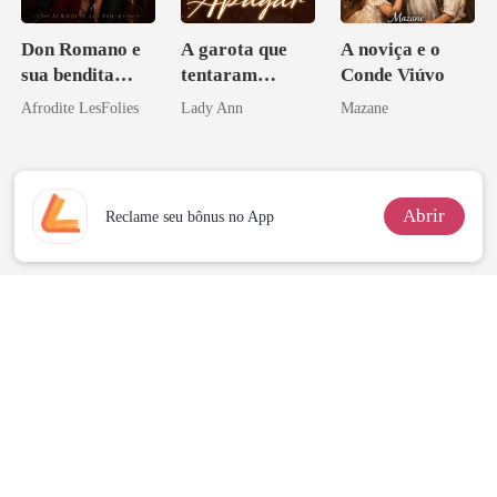
Don Romano e
A garota que
A noviça e o
sua bendita
tentaram
Conde Viúvo
ruína
apagar
Afrodite LesFolies
Lady Ann
Mazane
Abrir
Reclame seu bônus no App