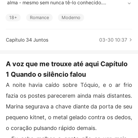
Contos Curtos
 alma - mesmo sem nunca tê-lo conhecido.

Ao se mudar para o Japão em busca de um novo começ
o, o improvável acontece: seus caminhos se cruzam.

18+
Romance
Moderno
Entre diferenças culturais, o peso da fama e sentimento
s que crescem a cada encontro, Marina tenta lutar cont
ra o que sente.

Capítulo 34 Juntos
03-30 10:37
Mas como resistir ao homem cuja voz foi, desde sempr
A voz que me trouxe até aqui Capítulo
1 Quando o silêncio falou
A noite havia caído sobre Tóquio, e o ar frio
fazia os postes parecerem ainda mais distantes.
Marina segurava a chave diante da porta de seu
pequeno kitnet, o metal gelado contra os dedos,
o coração pulsando rápido demais.