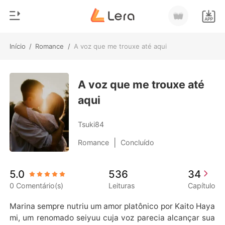
Início
/
Romance
/
A voz que me trouxe até aqui
0
Início
Loja
A voz que me trouxe até
Gênero
aqui
Moderno
Histórico
Lobisomem
Tsuki84
Sair
Contos
|
Romance
Concluído
Romance
Baixar App
5.0
536
34
Bilionários
0 Comentário(s)
Leituras
Capítulo
Ranking
Marina sempre nutriu um amor platônico por Kaito Haya
mi, um renomado seiyuu cuja voz parecia alcançar sua