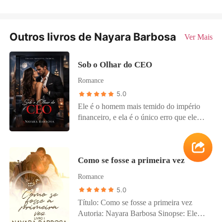
Outros livros de Nayara Barbosa
Ver Mais
Sob o Olhar do CEO
Romance
5.0
Ele é o homem mais temido do império
financeiro, e ela é o único erro que ele
nunca conseguiu apagar. Lorenzo
Castellani é um CEO bilionário,
conhecido por ser frio, calculista e dono
Como se fosse a primeira vez
de um olhar capaz de fazer qualquer um
se ajoelhar - menos ela. Zara Nox, uma
Romance
mulher que fugiu do passado e esconde
5.0
mais segredos do que o próprio Lorenzo
Título: Como se fosse a primeira vez
imagina, volta à cidade quando é
Autoria: Nayara Barbosa Sinopse: Ele
contratada para trabalhar na empresa dele.