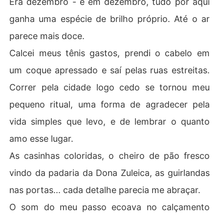
Era dezembro - e em dezembro, tudo por aqui
ganha uma espécie de brilho próprio. Até o ar
Mas um vídeo gravado às escondidas muda tudo. A con
fiança é quebrada, e o amor parece se perder no meio d
parece mais doce.
o barulho das redes sociais.

Calcei meus tênis gastos, prendi o cabelo em
Agora, só o verdadeiro espírito do Natal - e uma canção 
um coque apressado e saí pelas ruas estreitas.
feita a duas vozes - poderá mostrar que o amor é o mai
Correr pela cidade logo cedo se tornou meu
pequeno ritual, uma forma de agradecer pela
vida simples que levo, e de lembrar o quanto
amo esse lugar.
As casinhas coloridas, o cheiro de pão fresco
vindo da padaria da Dona Zuleica, as guirlandas
nas portas... cada detalhe parecia me abraçar.
O som do meu passo ecoava no calçamento