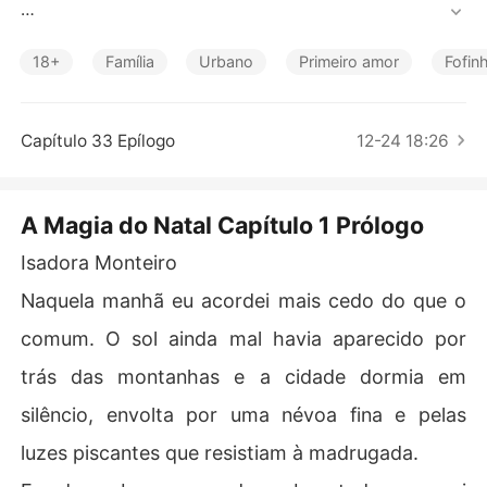
Contos Curtos
SINOPSE:

18+
Família
Urbano
Primeiro amor
Fofin
Isadora vive em uma pequena cidade no interior, onde o 
Natal é o evento mais esperado do ano. Entre lareiras a
cesas, biscoitos de gengibre e luzes piscando, ela ajud
Capítulo 33 Epílogo
12-24 18:26
a os pais a cuidar do simples - mas encantador - hotel
 da família.

A Magia do Natal Capítulo 1 Prólogo
Do outro lado da fama, Leon Nogueira, um cantor e com
positor renomado, vive o oposto do espírito natalino: o f
Isadora Monteiro
racasso de seu último show e a perda da inspiração o le
Naquela manhã eu acordei mais cedo do que o
vam a fugir de tudo. Sem destino certo, ele acaba hosp
edado no hotel dos pais de Isadora - um lugar onde, por 
comum. O sol ainda mal havia aparecido por
acaso, ninguém o reconhece.

trás das montanhas e a cidade dormia em
Enquanto tenta redescobrir sua paixão pela música, Le
silêncio, envolta por uma névoa fina e pelas
on se surpreende com a voz doce e o coração sincero d
luzes piscantes que resistiam à madrugada.
e Isa. Entre conversas, ensaios e noites iluminadas por
 pisca-piscas, nasce algo inesperado.
