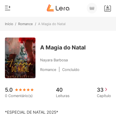
Início
/
Romance
/
A Magia do Natal
0
Início
Loja
Gênero
A Magia do Natal
Moderno
Histórico
Nayara Barbosa
Lobisomem
|
Romance
Concluído
Sair
Contos
Romance
Baixar App
5.0
40
33
Bilionários
0 Comentário(s)
Leituras
Capítulo
Ranking
*ESPECIAL DE NATAL 2025*
