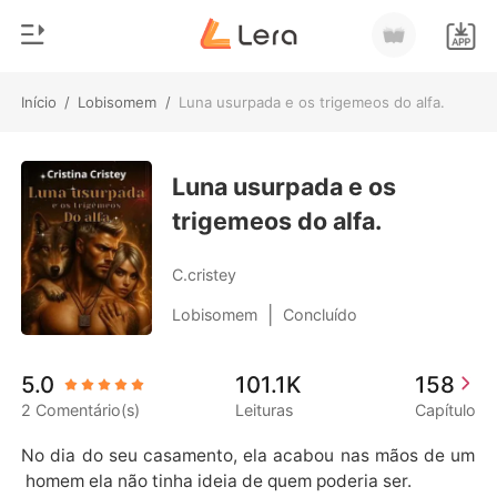
Início
/
Lobisomem
/
Luna usurpada e os trigemeos do alfa.
0
Início
Loja
Luna usurpada e os
Gênero
trigemeos do alfa.
Moderno
Histórico
Lobisomem
C.cristey
Sair
Contos
|
Lobisomem
Concluído
Romance
Baixar App
5.0
101.1K
158
Bilionários
2 Comentário(s)
Leituras
Capítulo
Ranking
No dia do seu casamento, ela acabou nas mãos de um
 homem ela não tinha ideia de quem poderia ser.
