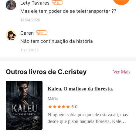
Lety Tavares
0
Mas ele tem poder de se teletransportar ??
14/04/2026
Caren
0
Não tem continuação da história
11/11/2025
Outros livros de C.cristey
Ver Mais
Kaleu, O mafioso da floresta.
Máfia
5.0
Ninguém sabia por que ele estava ali, mas
desde que pisou naquela floresta, Kaleu
se tornou uma verdadeira lenda de terror
para todos os moradores da região. Um