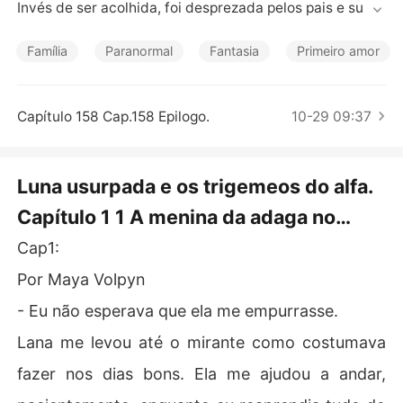
Contos Curtos
Invés de ser acolhida, foi desprezada pelos pais e subst
ituída pela sua irmã gêmea para tomar seu lugar.

Derrotada e grávida de um homem que não lembrava e
Família
Paranormal
Fantasia
Primeiro amor
 que queria apenas odiar e esquecer mesmo sem saber
 quem é, tudo o que lhe restava era a promessa silencio
sa de proteger os filhos que carregava e fugir para vive
Capítulo 158 Cap.158 Epilogo.
10-29 09:37
r.

Mas o destino que ela tentava fugir jamais deixara de o
bservá-la.

Luna usurpada e os trigemeos do alfa.
Porque dentro dela cresciam três vidas marcadas pela l
Capítulo 1 1 A menina da adaga no
ua e pelo sangue filhos do Alfa Supremo, o mais temido
 e poderoso entre todos os lobos e o mesmo que deveri
coração.
Cap1:
a a ter tomado como companheira.

Entre reinos ocultos, pactos quebrados e memórias ent
Por Maya Volpyn
erradas pelo tempo, ela descobrirá que o amor que a de
- Eu não esperava que ela me empurrasse.
Lana me levou até o mirante como costumava
fazer nos dias bons. Ela me ajudou a andar,