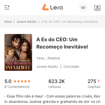
Início
/
Jovem Adulto
/
A Ex do CEO: Um Recomeço Inevitável
0
Início
Loja
A Ex do CEO: Um
Gênero
Recomeço Inevitável
Moderno
Histórico
Lobisomem
Yana _ Shadow
Sair
Contos
|
Jovem Adulto
Concluído
Romance
Baixar App
5.0
623.2K
275
Bilionários
8 Comentário(s)
Leituras
Capítulo
Ranking
- Esse filho não é meu! - Com essas palavras cruéis, Kev
in abandonou Justine grávida e gralhando de dor no ch