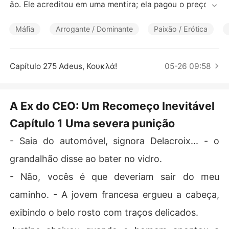
Contos Curtos
ão. Ele acreditou em uma mentira; ela pagou o preço so
zinha.

Sete anos se passaram e o pequeno Bryan está em esta
Máfia
Arrogante / Dominante
Paixão / Erótica
do grave no hospital. O sangue de Kevin é a única cura
 para o menino.

O destino os força a um reencontro inevitável. Será Kev
Capítulo 275 Adeus, Κουκλά!
05-26 09:58
in capaz de salvar o herdeiro que um dia renegou, antes 
que seja tarde demais?
A Ex do CEO: Um Recomeço Inevitável
Capítulo 1 Uma severa punição
- Saia do automóvel, signora Delacroix... - o
grandalhão disse ao bater no vidro.
- Não, vocês é que deveriam sair do meu
caminho. - A jovem francesa ergueu a cabeça,
exibindo o belo rosto com traços delicados.