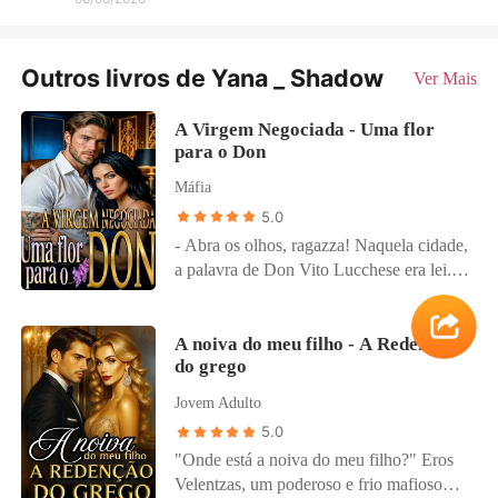
Outros livros de Yana _ Shadow
Ver Mais
A Virgem Negociada - Uma flor
para o Don
Máfia
5.0
- Abra os olhos, ragazza! Naquela cidade,
a palavra de Don Vito Lucchese era lei.
Entregue como pagamento de uma
dívida, Juliette foi levada para a casa de
um homem vinte anos mais velho - um
A noiva do meu filho - A Redenção
do grego
mafioso marcado por cicatrizes, traumas e
uma reputação mortal. Juliette jurou que
Jovem Adulto
nunca permitiria que homem algum a
5.0
tocasse. Vito fez uma promessa ainda
"Onde está a noiva do meu filho?" Eros
mais perigosa: destruiria qualquer um que
Velentzas, um poderoso e frio mafioso
tentasse. Entre a rebeldia feroz dela e a