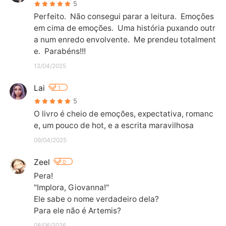
5
Perfeito.  Não consegui parar a leitura.  Emoções 
em cima de emoções.  Uma história puxando outr
a num enredo envolvente.  Me prendeu totalment
e.  Parabéns!!!
12/04/2025
Lai
1
5
O livro é cheio de emoções, expectativa, romanc
e, um pouco de hot, e a escrita maravilhosa
09/04/2025
Zeel
0
Pera!

"Implora, Giovanna!"

Ele sabe o nome verdadeiro dela?

Para ele não é Artemis?
08/06/2026