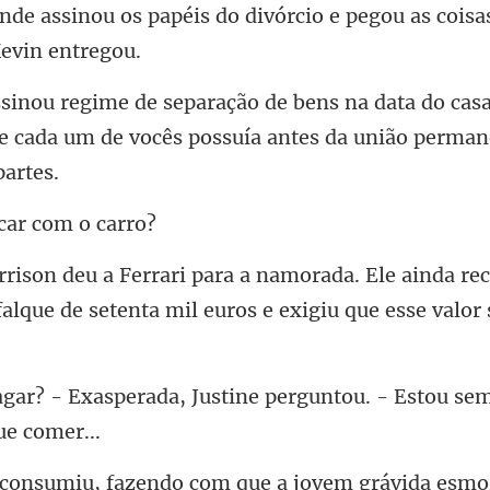
do cas
ue cada um de vocês possuía
icar co
ainda re
alque de setenta mil eu
ustine perguntou. - Estou sem
, fazendo com que a jo