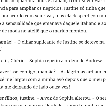
Justine só tinha qu
r um acordo com seu rival, mas ela desperdiçou mu
suplicante de Justine se det
Chérie - Sophia repe
ocê me largou com a minha avó depois que o
O se
a bem que ele morreu. Perdi