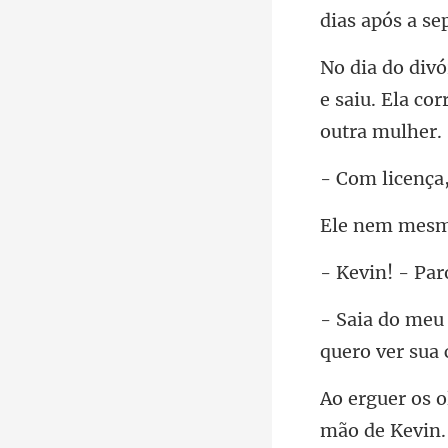
e saiu. Ela co
quer
Kevin.