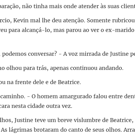
rubricou
rreu para alcançá-
conversar? - A voz mirr
u para trás, apena
u na frente del
gurado falou entre den
 As lágrimas brotaram do canto de seus olhos. Arra