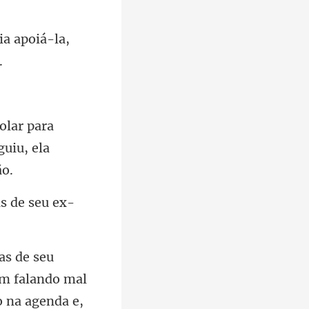
ia apoiá-la,
para
gui
s de s
am falando mal