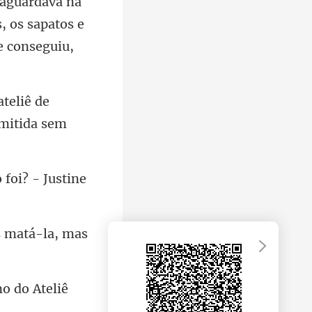
, os sapatos e
teliê de
 foi?
s matá-la, mas
o do Ateliê