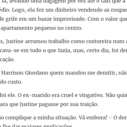
édio. Logo, ela fez um dinheiro vendendo as roupas
de grife em u
num a
acava-se em tudo o que fazia
quem mandou me demitir, não
e vingativo. Não qui
ação. Vá embora! - O don