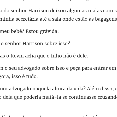
mas malas com s
 minh
 meu bebê?
o senhor Harr
o Kevin acha que
e isso e peça para entrar em
lém disso, 
o dela que pod