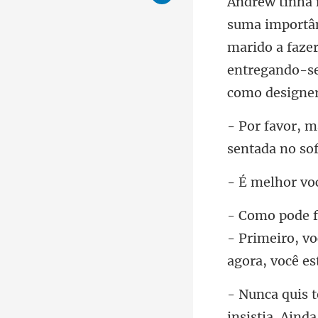
marido a faze
entregando
- Primeiro, v
insistia. Aind