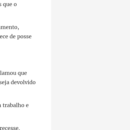
amento,
clamou que
 tra