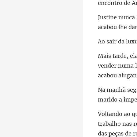
acabou lhe da
vender numa l
das peças de r