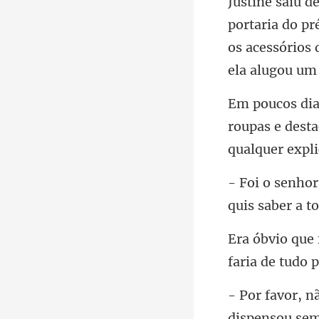
os acessórios 
roupas e dest
faria de t
dis