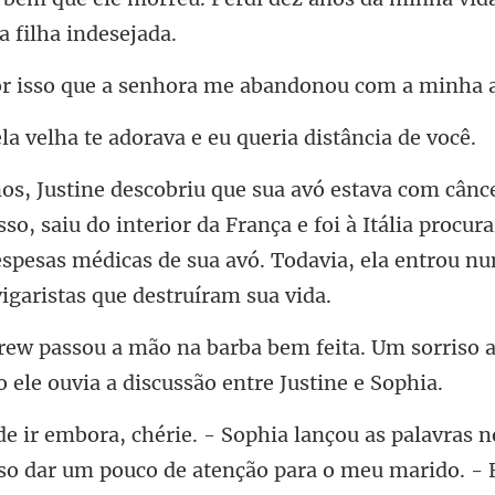
que a senhora me aba
ha te adorava e eu qu
, saiu do interior da França e foi à Itália procur
despesas médicas
eita. Um sorriso 
to
palavras no
iso dar um pouco d