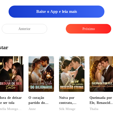
Baixe o App e leia mais
Anterior
Próximo
star
ora de deixar
O coração
Noiva por
Queimada por
e ser tola
partido do
contrato,
Ele, Renascida
bilionário
obsessão eterna
como Estrela
Stella Montgomery
Anne
Silk Mirage
Thalia