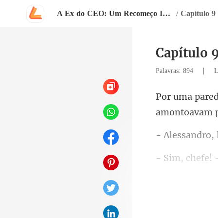
A Ex do CEO: Um Recomeço Inevitável
/
Capítulo 9
Capítulo 9
|
Palavras: 894
L
amontoava
e! 