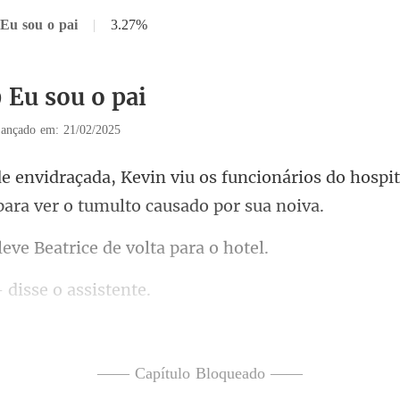
 Eu sou o pai
|
3.27%
 Eu sou o pai
ançado em: 21/02/2025
funcionários do hospit
ve Beatrice de v
- disse
amor. - Fazendo beic
linho, sentindo o pei
—— Capítulo Bloqueado ——