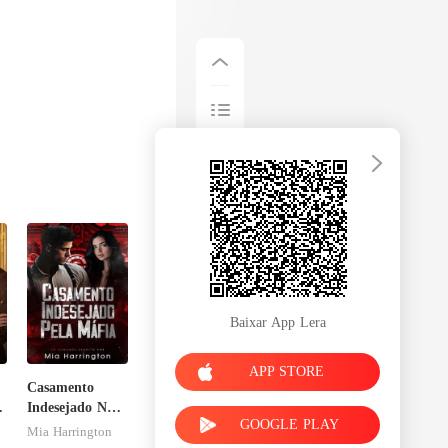
Baixar App Lera
APP STORE
Casamento
Indesejado Na
GOOGLE PLAY
Máfia
Mia Harrington