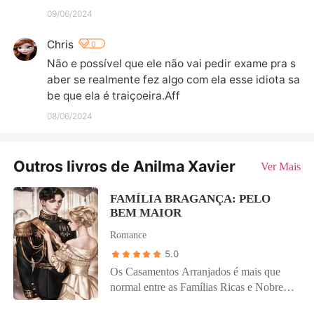
09/06/2024
Chris
0
Não e possível que ele não vai pedir exame pra s
aber se realmente fez algo com ela esse idiota sa
be que ela é traiçoeira.Aff
08/06/2024
Outros livros de Anilma Xavier
Ver Mais
FAMÍLIA BRAGANÇA: PELO
BEM MAIOR
Romance
5.0
Os Casamentos Arranjados é mais que
normal entre as Famílias Ricas e Nobres,
e não é diferente com os Alcântara e