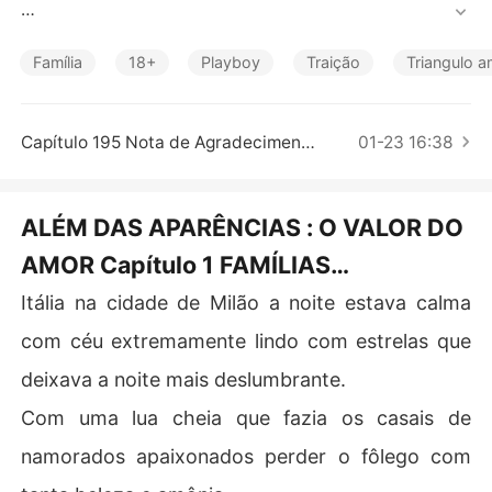
Contos Curtos
Marcos Antônio Ferraz um homem frio de família Nobre
 acaba conhecendo Anne Drummond uma mulher indep
Família
18+
Playboy
Traição
Triangulo 
endente e misteriosa. Eles se apaixonar e começa uma
 história de amor justos até que tudo muda com a cheg
ada da ex noiva de Marcos. Que é tão rica e nobre com
Capítulo 195 Nota de Agradecimento
01-23 16:38
o ele mais o que ninguém sabe é que Anne tem um segr
edo e quando ela se ver traída ela tem que escolher ent
re a vingança e um novo amor.

ALÉM DAS APARÊNCIAS : O VALOR DO
AMOR Capítulo 1 FAMÍLIAS
Será que o amor vai além das aparência até onde essa
PODEROSAS E NOBRES DA ITÁLIA
Itália na cidade de Milão a noite estava calma
com céu extremamente lindo com estrelas que
deixava a noite mais deslumbrante.
Com uma lua cheia que fazia os casais de
namorados apaixonados perder o fôlego com