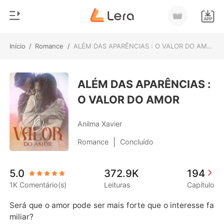
Início
/
Romance
/
ALÉM DAS APARÊNCIAS : O VALOR DO AMOR
0
Início
Loja
ALÉM DAS APARÊNCIAS :
Gênero
O VALOR DO AMOR
Moderno
Histórico
Lobisomem
Anilma Xavier
Sair
Contos
|
Romance
Concluído
Romance
Baixar App
5.0
372.9K
194
Bilionários
1K Comentário(s)
Leituras
Capítulo
Ranking
Será que o amor pode ser mais forte que o interesse fa
miliar?
