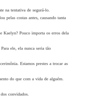
 12 Possibilidade de um milagre
20/05/2024
e na tentativa de segurá-lo.
ssessivo: meu marido deficiente
ou pelas costas antes, causando tanta
o 13 Você realmente me decepcionou
21/05/2024
ssessivo: meu marido deficiente
 e Kaelyn? Pouco importa os erros dela
o 14 Proximidade inesperada
22/05/2024
ssessivo: meu marido deficiente
ara ele, ela nunca seria tão
 15 Por que você está tão vermelha
22/05/2024
ssessivo: meu marido deficiente
cerimônia. Estamos prestes a trocar as
 16 Cutucando o lugar errado
22/05/2024
ssessivo: meu marido deficiente
mento do que com a vida de alguém.
 17 Se insultar Jayden novamente
22/05/2024
ssessivo: meu marido deficiente
s dos convidados.
 18 Conflito comercial implacável
22/05/2024