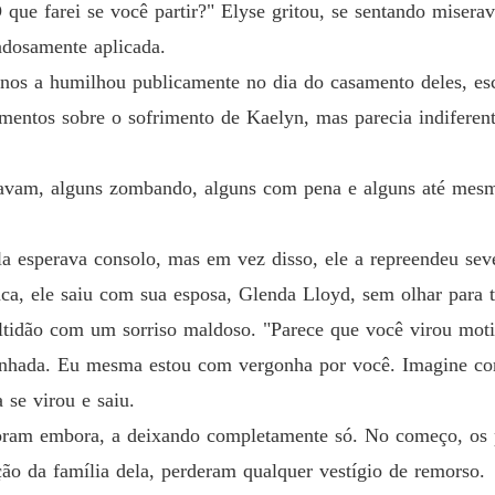
Amor po
que farei se você partir?" Elyse gritou, se sentando misera
Capítul
dosamente aplicada.
Amor po
os a humilhou publicamente no dia do casamento deles, es
Capítulo
amentos sobre o sofrimento de Kaelyn, mas parecia indiferen
Amor po
vavam, alguns zombando, alguns com pena e alguns até mesmo
Amor po
Capítul
la esperava consolo, mas em vez disso, ele a repreendeu se
Amor po
a, ele saiu com sua esposa, Glenda Lloyd, sem olhar para t
Capítul
tidão com um sorriso maldoso. "Parece que você virou moti
Amor po
gonhada. Eu mesma estou com vergonha por você. Imagine c
Capítulo
 se virou e saiu.
oram embora, a deixando completamente só. No começo, os 
Amor po
ão da família dela, perderam qualquer vestígio de remorso.