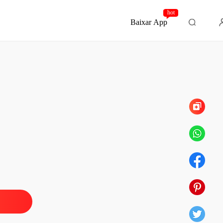
hot
Baixar App
Capítulo 417 A emoção do momento
ssessivo: meu marido deficiente
 1 Que tal nos casarmos
17/05/2024
ssessivo: meu marido deficiente
 2 O que ela estava tramando
17/05/2024
ssessivo: meu marido deficiente
 3 Ele podia andar com fluidez
20/05/2024
ssessivo: meu marido deficiente
o 4 Com quem você se casou
20/05/2024
ssessivo: meu marido deficiente