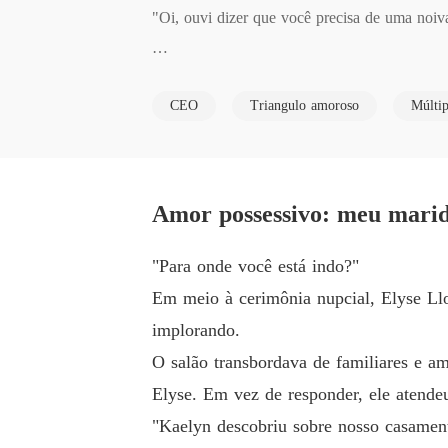
"Oi, ouvi dizer que você precisa de uma noiv
Com o coração partido, Elyse decidiu se casa
CEO
Triangulo amoroso
Múltip
Com pena dele, a garota prometeu cuidar dele
Jayden pensava que Elyse só havia se casado c
Amor possessivo: meu marido
Porém, após o casamento, ele enfrentou um n
"Para onde você está indo?"
Em meio à cerimônia nupcial, Elyse Llo
implorando.
O salão transbordava de familiares e 
Elyse. Em vez de responder, ele atende
"Kaelyn descobriu sobre nosso casament