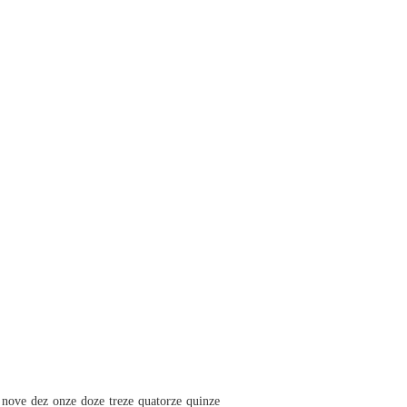
Amor po
Capítulo
o nove dez onze doze treze quatorze quinze