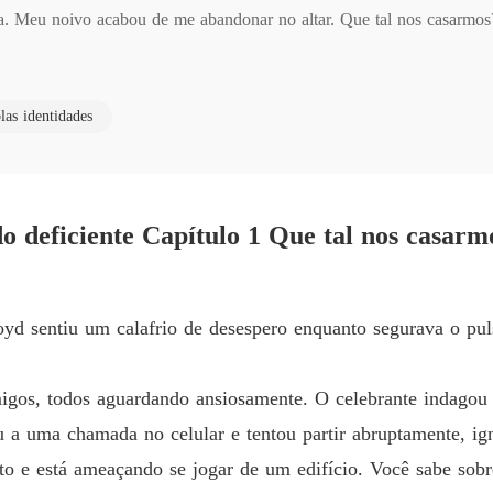
Capítulo
a. Meu noivo acabou de me abandonar no altar. Que tal nos casarmos?
Amor po
r com um estranho deficiente que também foi abandonado.

Capítulo
las identidades
Amor po
 depois do casamento, mas ela não sabia que ele era na verdade um p
Capítulo
Amor po
om ele por causa do dinheiro, então planejou se divorciar dela quando 
Capítulo
 deficiente Capítulo 1 Que tal nos casarm
Amor po
ovo dilema: "Ela vem me pedindo o divórcio, mas eu não quero! O q
Capítul
yd sentiu um calafrio de desespero enquanto segurava o pu
Amor po
Capítul
amigos, todos aguardando ansiosamente. O celebrante indag
Amor po
u a uma chamada no celular e tentou partir abruptamente, ig
Capítul
o e está ameaçando se jogar de um edifício. Você sabe sobre
Amor po