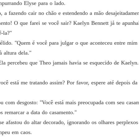
mpurrando Elyse para o lado.
Capítulo
, a fazendo cair no chão e estendendo a mão desajeitadament
Amor po
ento! O que farei se você sair? Kaelyn Bennett já te apunhal
Capítul
ê-la?"
Amor po
élido. "Quem é você para julgar o que aconteceu entre mim
Capítul
 altura dela."
Amor po
la percebeu que Theo jamais havia se esquecido de Kaelyn. P
Capítulo
Amor po
ocê está me tratando assim? Por favor, espere até depois da 
Capítulo
Amor po
ou com desgosto: "Você está mais preocupada com seu casa
Capítulo
s remarcar a data do casamento."
Amor po
 se afastou do altar decorado, ignorando os olhares perplexo
Capítulo
ompeu em caos.