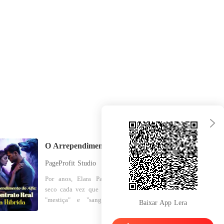
O Arrependimento do Alfa: O Contrato Real da Híbrida
PageProfit Studio
Por anos, Elara Park engoliu em
seco cada vez que a chamavam de
"mestiça" e "sangue fraco" nas
Baixar App Lera
reuniões da alcateia. Híbrida,
vulnerável e apaixonada, acreditou