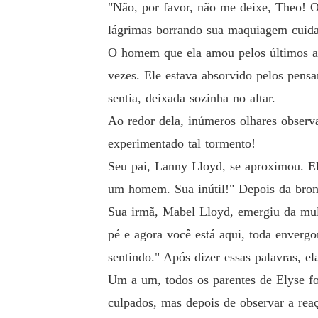
"Não, por favor, não me deixe, Theo! O 
lágrimas borrando sua maquiagem cuida
O homem que ela amou pelos últimos an
vezes. Ele estava absorvido pelos pens
sentia, deixada sozinha no altar.
Ao redor dela, inúmeros olhares obser
experimentado tal tormento!
Seu pai, Lanny Lloyd, se aproximou. E
um homem. Sua inútil!" Depois da bronc
Sua irmã, Mabel Lloyd, emergiu da mul
pé e agora você está aqui, toda enver
sentindo." Após dizer essas palavras, ela
Um a um, todos os parentes de Elyse f
culpados, mas depois de observar a reaç