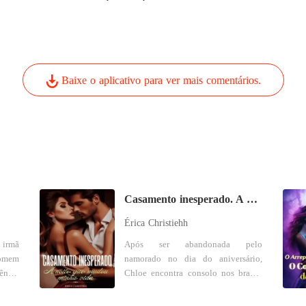
Baixe o aplicativo para ver mais comentários.
Casamento inesperado. A noite que mudou minha vida
Érica Christiehh
 irmã
Após ser abandonada pelo
omem
namorado no dia do aniversário,
ncia
Chloe encontra consolo nos braços
hoso.
da última pessoa que deveria: Ruan,
ia de
o noivo rejeitado de sua meia-irmã,