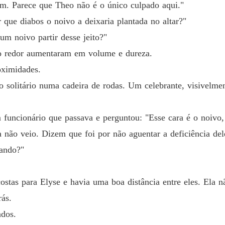
am. Parece que Theo não é o único culpado aqui."
Amor po
que diabos o noivo a deixaria plantada no altar?"
um noivo partir desse jeito?"
Amor po
Capítulo
ao redor aumentaram em volume e dureza.
oximidades.
Amor po
Capítul
 solitário numa cadeira de rodas. Um celebrante, visivelm
Amor po
Capítulo
funcionário que passava e perguntou: "Esse cara é o noivo,
 não veio. Dizem que foi por não aguentar a deficiência del
Amor po
Capítul
rando?"
Amor po
Capítul
ostas para Elyse e havia uma boa distância entre eles. Ela n
rás.
Amor po
Capítulo
dos.