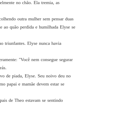
ssessivo: meu marido deficiente
velmente no chão. Ela tremia, as
o 19 Comparecendo ao casamento
22/05/2024
ssessivo: meu marido deficiente
colhendo outra mulher sem pensar duas
 20 Você deu azar a eles
22/05/2024
te ao quão perdida e humilhada Elyse se
ssessivo: meu marido deficiente
Capítulo 21 Você deveria considerar ser minha verdadeira esposa
22/05/2024
 triunfantes. Elyse nunca havia
ssessivo: meu marido deficiente
o 22 Um beijo com sabor de uva
22/05/2024
veramente: "Você nem consegue segurar
ssessivo: meu marido deficiente
rás.
o 23 Uma mulher misteriosa
22/05/2024
vo de piada, Elyse. Seu noivo deu no
ssessivo: meu marido deficiente
omo papai e mamãe devem estar se
 24 Talvez ele esteja com ciúmes
22/05/2024
pais de Theo estavam se sentindo
ssessivo: meu marido deficiente
Capítulo 25 Se você não for meu, não será de mais ninguém
22/05/2024