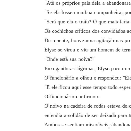
"Até os próprios pais dela a abandonar
"Se ela fosse uma boa companheira, por 
"Será que ela o traiu? O que mais faria 
Os cochichos críticos dos convidados 
De repente, houve uma agitação nas pr
Elyse se virou e viu um homem de terno
"Onde está sua noiva?"
Enxugando as lágrimas, Elyse parou um 
O funcionário a olhou e respondeu: "Ela
"E ele ficou aqui esse tempo todo espe
O funcionário confirmou.
O noivo na cadeira de rodas estava de c
entendia a solidão de ser deixada para t
Ambos se sentiam miseráveis, abandona