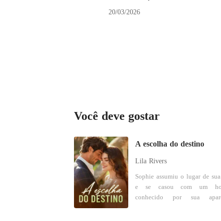
20/03/2026
Você deve gostar
A escolha do destino
Lila Rivers
Sophie assumiu o lugar de sua
e se casou com um h
conhecido por sua aparê
desfigurada e passado vergon
No dia do casamento, a famíl