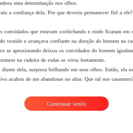
anhou uma determinação nos olhos.
Amor po
aiu a confiança dela. Por que deveria permanecer fiel a ele
Capítulo
Amor po
s convidados que estavam cochichando e rindo ficaram em s
Capítul
a do vestido e avançava confiante na direção do homem na ca
Amor po
nco se aproximando deixou os convidados do homem igualme
Capítulo
 homem na cadeira de rodas se virou lentamente.
Amor po
iante dela, surpresa brilhando em seus olhos. Então, ela es
Capítul
ivo acabou de me abandonar no altar. Que tal nos casarmos
Amor po
Capítulo
Amor po
Continuar lendo
Capítulo
Amor po
Capítulo