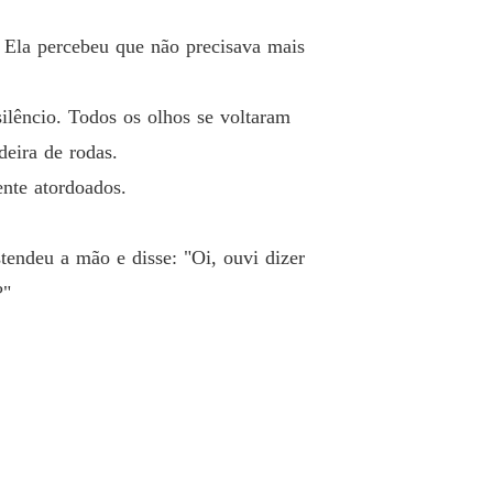
ssessivo: meu marido deficiente
? Ela percebeu que não precisava mais
 33 Dito algo para chateá-la
22/05/2024
ssessivo: meu marido deficiente
ilêncio. Todos os olhos se voltaram
o 34 Remendando as coisas
22/05/2024
deira de rodas.
ssessivo: meu marido deficiente
nte atordoados.
 35 Então, sou uma boa beijadora
22/05/2024
ssessivo: meu marido deficiente
tendeu a mão e disse: "Oi, ouvi dizer
o 36 Freddy Sugden
22/05/2024
?"
ssessivo: meu marido deficiente
 37 Valorizo muito o nosso relacionamento
22/05/2024
ssessivo: meu marido deficiente
 38 Assistindo a um drama se desdobrar
22/05/2024
ssessivo: meu marido deficiente
 39 Por que eu deveria obedecê-lo
22/05/2024