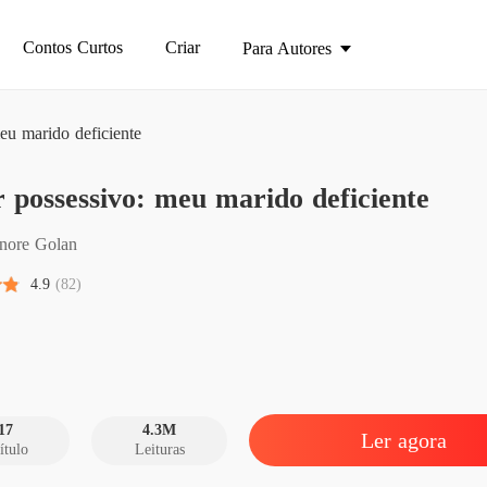
Contos Curtos
Criar
Para Autores
u marido deficiente
possessivo: meu marido deficiente
Amor po
Capítulo
nore Golan
Amor po
4.9
(82)
Capítulo
Amor po
Capítulo
Amor po
Capítul
17
4.3M
Ler agora
ítulo
Leituras
Amor po