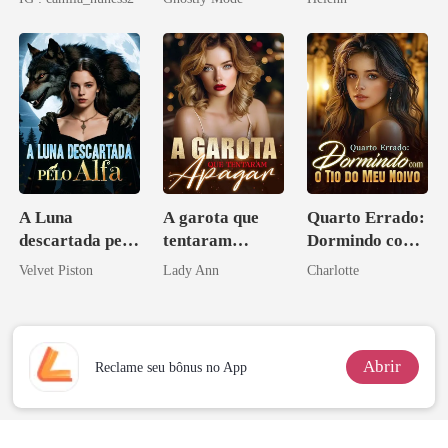
Alfa
A Luna
A garota que
Quarto Errado:
descartada pelo
tentaram
Dormindo com
Alfa
apagar
o Tio do Meu
Velvet Piston
Lady Ann
Charlotte
Noivo
Abrir
Reclame seu bônus no App