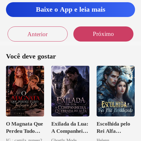
Baixe o App e leia mais
Próximo
Anterior
Você deve gostar
O Magnata Que
Exilada da Lua:
Escolhida pelo
Perdeu Tudo
A Companheira
Rei Alfa
Inclusive Ela
Quebrada do
Amaldiçoado
IG : camila_nuness2
Ghostly Mode
Helenn