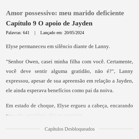
Amor possessivo: meu marido deficiente
Capítulo 9 O apoio de Jayden
Palavras: 641
|
Lançado em: 20/05/2024
0
u em silêncio d
Loja
r alguma gratidão, não é?", Lanny
expressou, apesar de sua apreensão
Histórico
Sair
ueu a cabeça, encarando
para e
Baixar App
Capítulos Desbloqueados