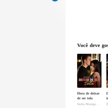
Você deve go
Hora de deixar
D
de ser tola
i
Stella Montgomery
E