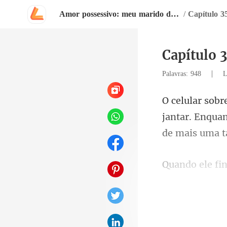
Amor possessivo: meu marido deficiente
/
Capítulo 3
Capítulo 
|
Palavras: 948
L
jantar. Enqua
rosto avermel