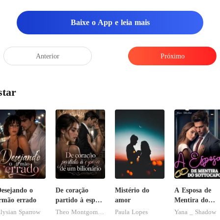
Baixe o App e leia mais
Anterior
Próximo
star
esejando o
De coração
Mistério do
A Esposa de
rmão errado
partido à esposa
amor
Mentira do
de um
Sottocapo
lysian Sparrow
Theo Montgomery
Paula Lopes
Yana _ Shadow
bilionário