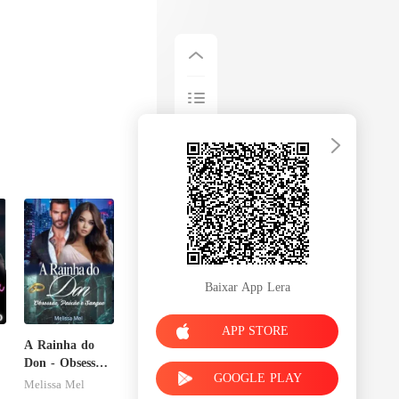
Baixar App Lera
APP STORE
A Rainha do
Don - Obsessão,
GOOGLE PLAY
Paixão e
Melissa Mel
Sangue