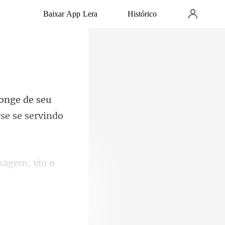
Baixar App Lera
Histórico
seu
yse
sagem, viu o