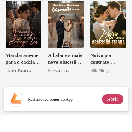
esposa
Mandaram-me
A babá é a mais
Noiva por
para a cadeia?
nova obsessão
contrato,
Agora me
do CEO
obsessão eterna
Oyster Paradox
Roseanautora
Silk Mirage
vejam esmagá-
los
Abrir
Reclame seu bônus no App