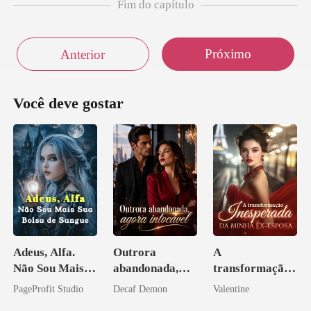
Fim do capítulo
Próximo
Anterior
Você deve gostar
Adeus, Alfa.
Outrora
A
Não Sou Mais
abandonada,
transformação
Sua Bolsa de
agora intocável
inesperada da
PageProfit Studio
Decaf Demon
Valentine
Sangue
minha ex-