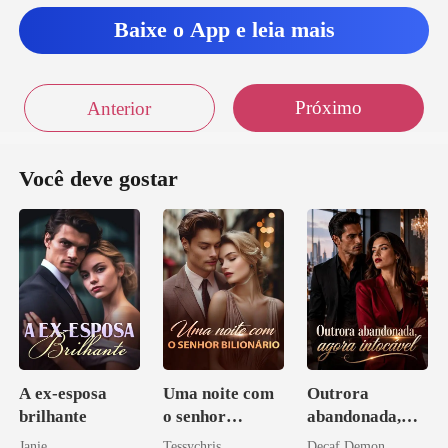
Baixe o App e leia mais
Próximo
Anterior
Você deve gostar
A ex-esposa
Uma noite com
Outrora
brilhante
o senhor
abandonada,
Bilionário
agora intocável
Janie
Tessychris
Decaf Demon