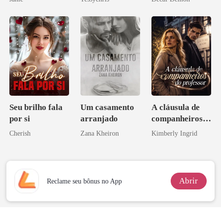
Seu brilho fala
Um casamento
A cláusula de
por si
arranjado
companheiros
do professor
Cherish
Zana Kheiron
Kimberly Ingrid
Abrir
Reclame seu bônus no App