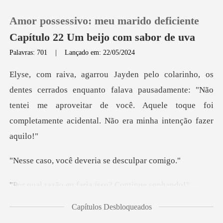
Amor possessivo: meu marido deficiente
Capítulo 22 Um beijo com sabor de uva
Palavras: 701
|
Lançado em: 22/05/2024
0
quanto falava pausadamente: "Não
Loja
tentei me aproveitar de você. Aquele
Histórico
Sair
cê deveria se d
eu faria isso? C
Baixar App
Capítulos Desbloqueados
areciam c