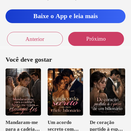
Baixe o App e leia mais
Próximo
Anterior
Você deve gostar
Mandaram-me
Um acordo
De coração
para a cadeia?
secreto com
partido à esposa