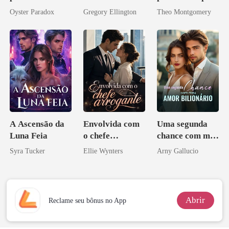
Agora me
meu chefe
de um bilionário
Oyster Paradox
Gregory Ellington
Theo Montgomery
vejam esmagá-
bilionário
los
A Ascensão da
Envolvida com
Uma segunda
Luna Feia
o chefe
chance com meu
arrogante
amor bilionário
Syra Tucker
Ellie Wynters
Arny Gallucio
Abrir
Reclame seu bônus no App