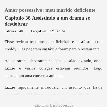
Amor possessivo: meu marido deficiente
Capítulo 38 Assistindo a um drama se
desdobrar
Palavras: 840
|
Lançado em: 22/05/2024
0
e se afastou com
Loja
Freddy. Eles pegara
do, onde
Histórico
Lizzie e vários colegas estavam re
Sair
ssunto que havia
Baixar App
visto online. "Vi
Capítulos Desbloqueados