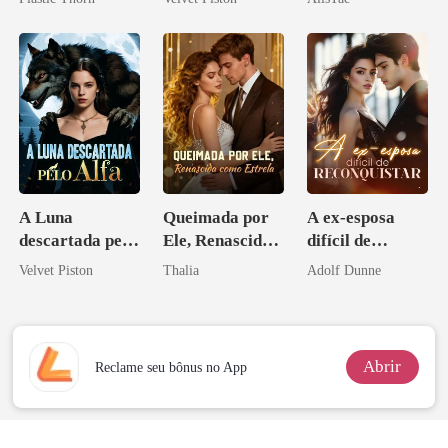
coração
ninguém ousa
desafiar
A Luna
Queimada por
A ex-esposa
descartada pelo
Ele, Renascida
difícil de
Alfa
como Estrela
reconquistar
Velvet Piston
Thalia
Adolf Dunne
Abrir
Reclame seu bônus no App