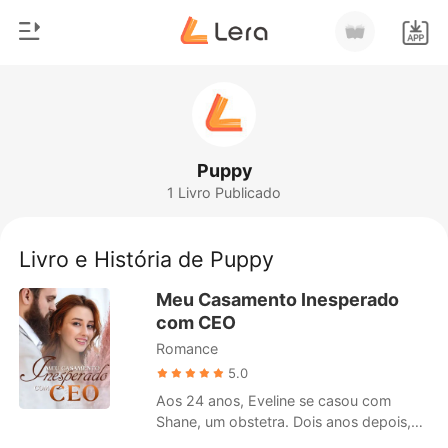
0
Início
Loja
Gênero
Puppy
1 Livro Publicado
Moderno
Histórico
Lobisomem
Livro e História de Puppy
Sair
Contos
Meu Casamento Inesperado
Romance
com CEO
Baixar App
Romance
Bilionários
5.0
Ranking
Aos 24 anos, Eveline se casou com
Shane, um obstetra. Dois anos depois,
quando ela estava grávida de cinco