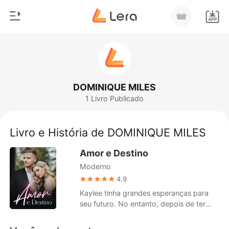
0
Início
Loja
Gênero
DOMINIQUE MILES
1 Livro Publicado
Moderno
Histórico
Lobisomem
Livro e História de DOMINIQUE MILES
Sair
Contos
Amor e Destino
Romance
Moderno
Baixar App
Bilionários
4.9
Kaylee tinha grandes esperanças para
Ranking
seu futuro. No entanto, depois de ter
vivido por muitos anos com sua família
adotiva, os Hadleys, ela foi forçada a se