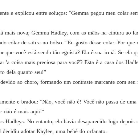
Capítul
nte e explicou entre soluços: "Gemma pegou meu colar sem 
Amor e
Capítul
rmã mais nova, Gemma Hadley, com as mãos na cintura ao lad
Amor e
o colar de safira no bolso. "Eu gosto desse colar. Por que 
r que você está sendo tão egoísta? Ela é sua irmã. Se ela qu
Amor e
r 'a coisa mais preciosa para você'? Esta é a casa dos Hadl
Capítul
to dela quanto seu!"
Amor e
devido ao choro, formando um contraste marcante com seu ro
Capítulo
Amor e
amente e bradou: "Não, você não é! Você não passa de uma 
Capítul
ar não é mais aqui!"
Amor e
s Hadleys. No entanto, ela havia desaparecido logo depois d
Capítulo
al decidiu adotar Kaylee, uma bebê do orfanato.