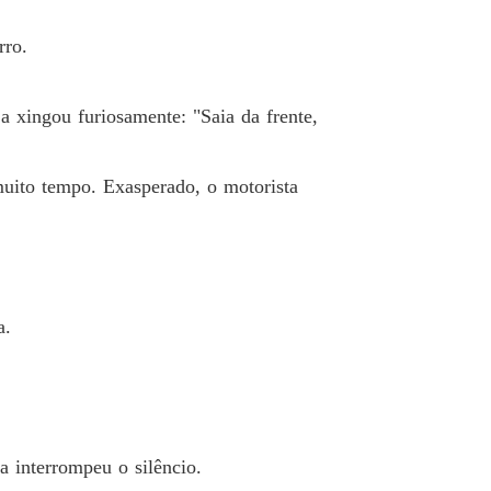
 Destino
rro.
o 33 Segure a mão dela
29/05/2023
 Destino
a xingou furiosamente: "Saia da frente,
o 34 Você nunca teve um namorado
29/05/2023
 Destino
muito tempo. Exasperado, o motorista
 35 A falsa cicatriz
29/05/2023
 Destino
 36 Por que ela tem o anel de jade
29/05/2023
 Destino
a.
 37 Sequestradas
29/05/2023
 Destino
 38 Protetora
30/05/2023
 Destino
 interrompeu o silêncio.
 39 É ele
31/05/2023