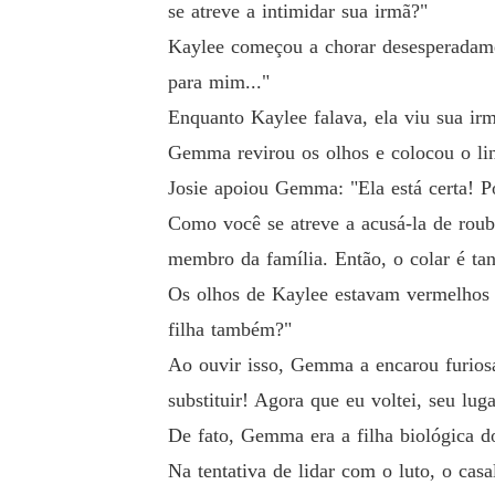
se atreve a intimidar sua irmã?"
rdeiro inútil?

Kaylee começou a chorar desesperadame
para mim..."
O que ele estava escondendo?
Enquanto Kaylee falava, ela viu sua i
Gemma revirou os olhos e colocou o lind
Josie apoiou Gemma: "Ela está certa! Po
Como você se atreve a acusá-la de rouba
membro da família. Então, o colar é tan
Os olhos de Kaylee estavam vermelhos 
filha também?"
Ao ouvir isso, Gemma a encarou furios
substituir! Agora que eu voltei, seu lug
De fato, Gemma era a filha biológica do
Na tentativa de lidar com o luto, o cas