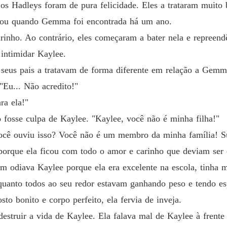
Amor e
os Hadleys foram de pura felicidade. Eles a trataram muito
Capítul
dou quando Gemma foi encontrada há um ano.
Amor e
rinho. Ao contrário, eles começaram a bater nela e repree
Capítulo
 intimidar Kaylee.
Amor e
 seus pais a tratavam de forma diferente em relação a Gemma
Capítulo
Eu... Não acredito!"
Amor e
ra ela!"
Capítul
o fosse culpa de Kaylee. "Kaylee, você não é minha filha!"
Amor e
ocê ouviu isso? Você não é um membro da minha família! S
Capítulo
orque ela ficou com todo o amor e carinho que deviam ser d
Amor e
m odiava Kaylee porque ela era excelente na escola, tinha m
Capítulo
quanto todos ao seu redor estavam ganhando peso e tendo es
o bonito e corpo perfeito, ela fervia de inveja.
Amor e
Capítul
struir a vida de Kaylee. Ela falava mal de Kaylee à frente 