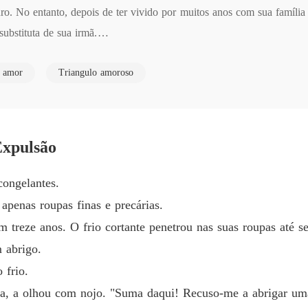
Capítulo
o. No entanto, depois de ter vivido por muitos anos com sua família a
bstituta de sua irmã.

Amor e
Capítulo
o amor
Triangulo amoroso
yboy. Ele era bonito e rico, mas estava longe de ser um bom marido.

Amor e
Capítul
ão se importava com os negócios da família. Seus parentes o odiavam 
Amor e
Expulsão
olha a não ser se casar com Kaylee.

Amor e
congelantes.
Capítulo
a mulher ruim. Mas ele logo descobriu que ela não era tão desagradáv
apenas roupas finas e precárias.
Amor e
 horrível nele.

treze anos. O frio cortante penetrou nas suas roupas até se
Capítulo
m abrigo.
que ele amava quando era muito jovem, Elijah explodiu de alegria. Ser
Amor e
 frio.
Capítul
rta, a olhou com nojo. "Suma daqui! Recuso-me a abrigar u
hecer Elijah melhor. Ele era mais capaz do que as pessoas afirmavam
Amor e