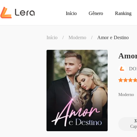
Início
Gênero
Ranking
Início
/
Moderno
/
Amor e Destino
Amor
DO
Moderno
3
Cap