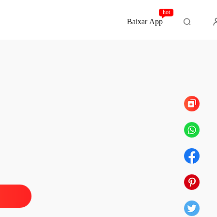
hot
Baixar App
Capítulo 332 A bomba está prestes a explodir!
 Destino
o 1 Expulsão
29/05/2023
 Destino
 2 Noiva substituta
29/05/2023
 Destino
 3 Antes de qualquer coisa, case-se comigo
29/05/2023
 Destino
 4 A garota
29/05/2023
 Destino