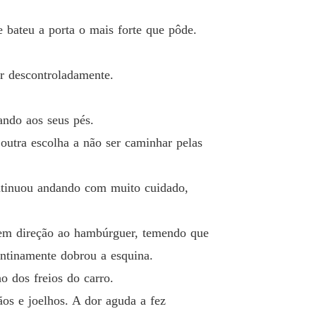
 Destino
 26 Haters
29/05/2023
bateu a porta o mais forte que pôde.
 Destino
o 27 A amante aqui não sou eu
29/05/2023
er descontroladamente.
 Destino
 28 Virar o jogo
29/05/2023
ando aos seus pés.
 outra escolha a não ser caminhar pelas
 Destino
 29 Esse sujeito desprezível!
29/05/2023
ontinuou andando com muito cuidado,
 Destino
 30 Você não deveria estar feliz
29/05/2023
 em direção ao hambúrguer, temendo que
 Destino
 31 Ela é uma assassina!
29/05/2023
entinamente dobrou a esquina.
 dos freios do carro.
 Destino
o 32 Mixaria
os e joelhos. A dor aguda a fez
29/05/2023