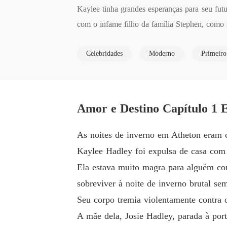
Kaylee tinha grandes esperanças para seu futur
com o infame filho da família Stephen, como su
Celebridades
Moderno
Primeir
Elijah, o noivo, era conhecido por ser um pla
Ele era o único herdeiro dos Stephens, mas n
Amor e Destino Capítulo 1 
Sob a pressão de seu avô, Elijah não teve esc
As noites de inverno em Atheton eram 
A princípio, Elijah pensava que Kaylee era um
Kaylee Hadley foi expulsa de casa com 
tinha um rosto bonito, mesmo com uma cicatriz
Ela estava muito magra para alguém com 
sobreviver à noite de inverno brutal se
Mais tarde, ao saber que Kaylee era a garota 
Seu corpo tremia violentamente contra o
A mãe dela, Josie Hadley, parada à po
Com o passar do tempo, Kaylee começou a con