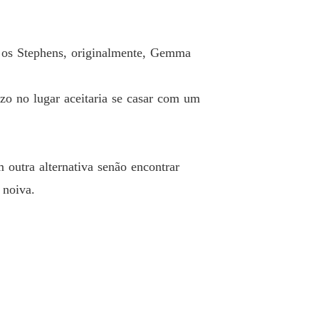
 Destino
 40 Um beijo secreto
01/06/2023
 os Stephens, originalmente, Gemma
o no lugar aceitaria se casar com um
 outra alternativa senão encontrar
 noiva.