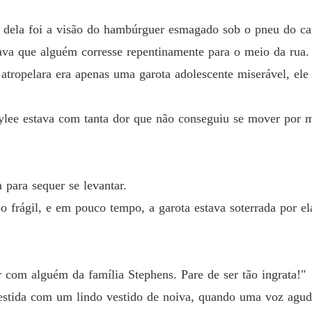
Amor e
 dela foi a visão do hambúrguer esmagado sob o pneu do ca
Capítul
ava que alguém corresse repentinamente para o meio da rua.
Amor e
tropelara era apenas uma garota adolescente miserável, ele 
Capítul
Amor e
ylee estava com tanta dor que não conseguiu se mover por 
Capítulo
Amor e
Capítulo
 para sequer se levantar.
Amor e
o frágil, e em pouco tempo, a garota estava soterrada por el
Capítulo
Amor e
Capítulo
r com alguém da família Stephens. Pare de ser tão ingrata!"
Amor e
estida com um lindo vestido de noiva, quando uma voz aguda
Capítulo