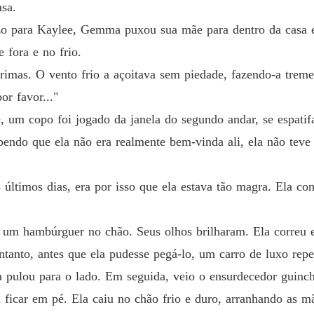
asa.
Amor e
Capítulo
zo para Kaylee, Gemma puxou sua mãe para dentro da casa e 
 fora e no frio.
Amor e
Capítul
grimas. O vento frio a açoitava sem piedade, fazendo-a trem
or favor..."
Amor e
Capítulo
, um copo foi jogado da janela do segundo andar, se espatif
bendo que ela não era realmente bem-vinda ali, ela não teve
Amor e
Capítulo
últimos dias, era por isso que ela estava tão magra. Ela c
Amor e
Capítulo
 um hambúrguer no chão. Seus olhos brilharam. Ela correu
Amor e
Capítulo
ntanto, antes que ela pudesse pegá-lo, um carro de luxo rep
 pulou para o lado. Em seguida, veio o ensurdecedor guincho
Amor e
Capítul
ficar em pé. Ela caiu no chão frio e duro, arranhando as mã