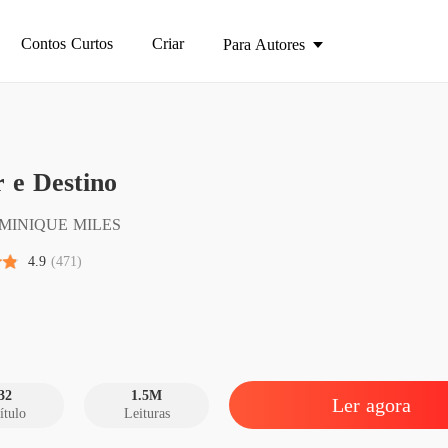
Contos Curtos
Criar
Para Autores
 e Destino
Amor e
Capítul
MINIQUE MILES
Amor e
4.9
(471)
Capítulo
Amor e
Capítulo
Amor e
Capítulo
32
1.5M
Ler agora
ítulo
Leituras
Amor e