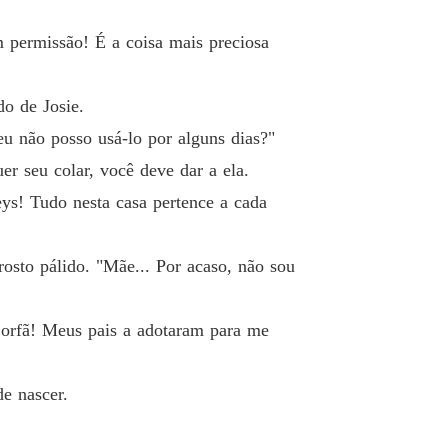
o 12 A modelo mascarada
29/05/2023
permissão! É a coisa mais preciosa
 Destino
o 13 Me chame de mestre
29/05/2023
o de Josie.
 Destino
eu não posso usá-lo por alguns dias?"
Capítulo 14 Como você se atreve a punir minha mulher
29/05/2023
er seu colar, você deve dar a ela.
 Destino
eys! Tudo nesta casa pertence a cada
o 15 Investigue Kaylee detalhadamente
29/05/2023
 Destino
sto pálido. "Mãe... Por acaso, não sou
 16 Cartão VIP preto
29/05/2023
 Destino
orfã! Meus pais a adotaram para me
o 17 O orgulho vem antes da queda
29/05/2023
 Destino
e nascer.
 18 Evidências irrefutáveis
29/05/2023