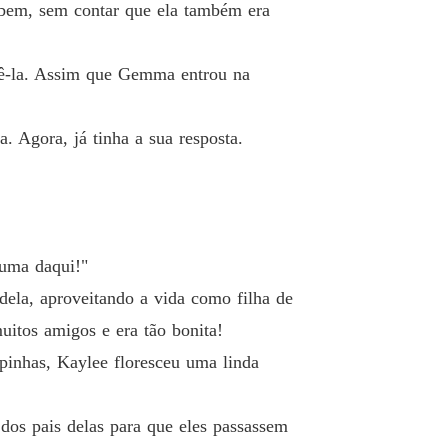
 Destino
 bem, sem contar que ela também era
o 19 Kellan Stephens
29/05/2023
 Destino
ndê-la. Assim que Gemma entrou na
 20 Só ela conhece essa música
29/05/2023
 Destino
. Agora, já tinha a sua resposta.
 21 A verdadeira esposa
29/05/2023
 Destino
o 22 Com quem você aprendeu essa música
29/05/2023
 Destino
uma daqui!"
 23 Despertar
29/05/2023
ela, aproveitando a vida como filha de
 Destino
uitos amigos e era tão bonita!
 24 Elijah estava bêbado
29/05/2023
pinhas, Kaylee floresceu uma linda
 Destino
o 25 Fofocas
29/05/2023
dos pais delas para que eles passassem