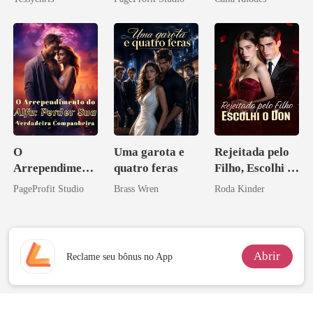
O
Uma garota e
Rejeitada pelo
Arrependiment
quatro feras
Filho, Escolhi o
o do Alfa:
Don
PageProfit Studio
Brass Wren
Roda Kinder
Perder Sua
Verdadeira
Companheira
Abrir
Reclame seu bônus no App