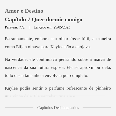
Amor e Destino
Capítulo 7 Quer dormir comigo
Palavras: 772
|
Lançado em: 29/05/2023
0
osse fútil, a maneira
como Elijah
Loja
de
nascença da sua futura esposa. Ele se aproximou
Histórico
Sair
refrescante de pinheiro
que vi
Baixar App
Capítulos Desbloqueados