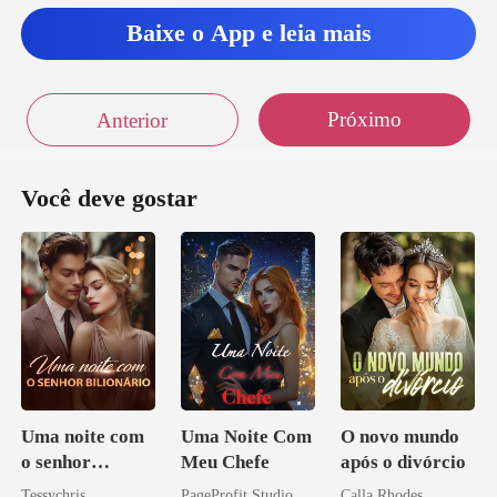
Baixe o App e leia mais
Próximo
Anterior
Você deve gostar
Uma noite com
Uma Noite Com
O novo mundo
o senhor
Meu Chefe
após o divórcio
Bilionário
Tessychris
PageProfit Studio
Calla Rhodes