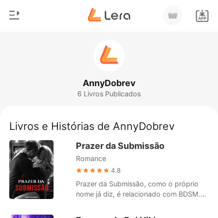
0
Início
Loja
Gênero
AnnyDobrev
6 Livros Publicados
Moderno
Histórico
Lobisomem
Livros e Histórias de AnnyDobrev
Sair
Contos
Prazer da Submissão
Romance
Romance
Baixar App
Bilionários
4.8
Prazer da Submissão, como o próprio
Ranking
nome já diz, é relacionado com BDSM.
Uma história aonde Sarah irá se envolver
com um professor dominador, e um