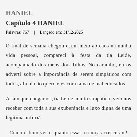
HANIEL
Capítulo 4 HANIEL
Palavras: 767
|
Lançado em: 31/12/2025
0
da tia Leide,
Loja
acompanhado dos meus dois filhos. No caminho, eu os
adverti sobre a imp
Histórico
Sair
tica, veio nos
receber com toda a sua exube
Baixar App
crianças cresceram! -