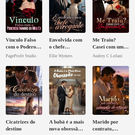
Vínculo Falso
Envolvida com
Me Traiu?
com o Poderoso
o chefe
Casei com um
Inimigo do Meu
arrogante
Magnata
PageProfit Studio
Ellie Wynters
Audrey C Leilani
Ex
Cicatrizes do
A babá é a mais
Marido por
destino
nova obsessão
contrato,