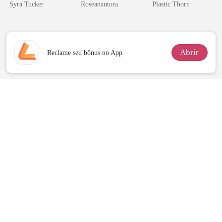
do CEO
amante de
Syra Tucker
Roseanautora
Plastic Thorn
coração
Abrir
Reclame seu bônus no App