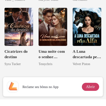
Cicatrizes do
Uma noite com
A Luna
destino
o senhor
descartada pelo
Bilionário
Alfa
Syra Tucker
Tessychris
Velvet Piston
Abrir
Reclame seu bônus no App