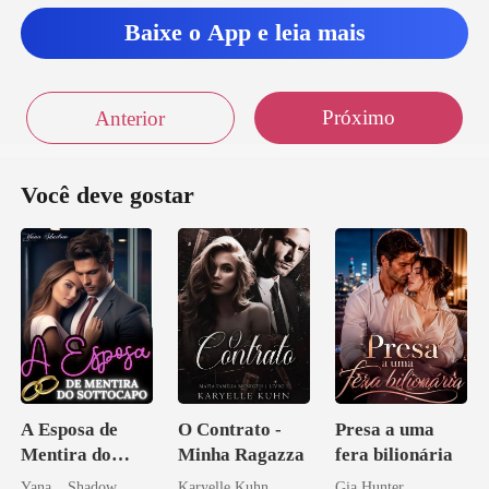
Baixe o App e leia mais
Próximo
Anterior
Você deve gostar
A Esposa de
O Contrato -
Presa a uma
Mentira do
Minha Ragazza
fera bilionária
Sottocapo
Yana _ Shadow
Karyelle Kuhn
Gia Hunter