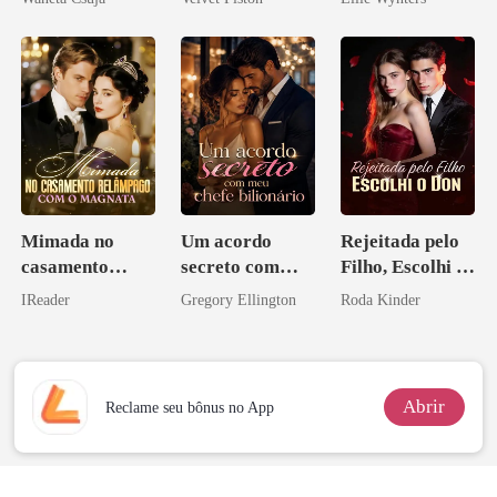
Melhor Amiga
Mimada no
Um acordo
Rejeitada pelo
casamento
secreto com
Filho, Escolhi o
relâmpago com
meu chefe
Don
IReader
Gregory Ellington
Roda Kinder
o magnata
bilionário
Abrir
Reclame seu bônus no App