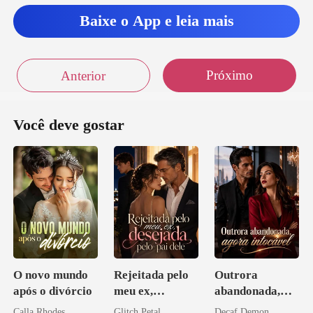
Baixe o App e leia mais
Próximo
Anterior
Você deve gostar
O novo mundo
Rejeitada pelo
Outrora
após o divórcio
meu ex,
abandonada,
desejada pelo
agora intocável
Calla Rhodes
Glitch Petal
Decaf Demon