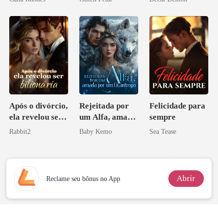
pai dele
Após o divórcio,
Rejeitada por
Felicidade para
ela revelou ser
um Alfa, amada
sempre
bilionária
por um
Rabbit2
Baby Kemo
Sea Tease
Licantropo
Abrir
Reclame seu bônus no App