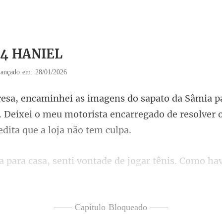
34 HANIEL
ançado em: 28/01/2026
. Deixei o meu motorista encarregado de r
r tênis. Como ha
portiv
—— Capítulo Bloqueado ——