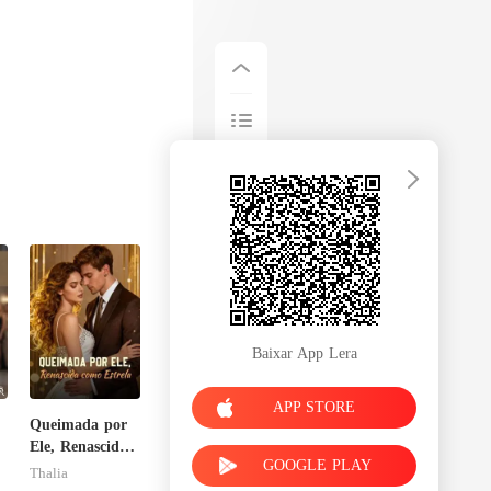
Baixar App Lera
APP STORE
Queimada por
Ele, Renascida
GOOGLE PLAY
como Estrela
Thalia