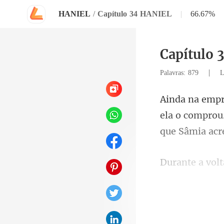
HANIEL
/
Capítulo 34 HANIEL
|
66.67%
Capítulo 
|
Palavras: 879
L
ela o comprou
com roupas es