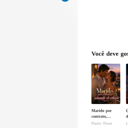
Você deve go
Marido por
Q
contrato,
d
amante de
s
Plastic Thorn
L
coração