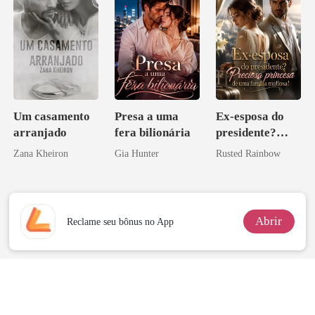
Um casamento
Presa a uma
Ex-esposa do
arranjado
fera bilionária
presidente?
Preciosa
Zana Kheiron
Gia Hunter
Rusted Rainbow
princesa de uma
família
mafiosa!
Abrir
Reclame seu bônus no App