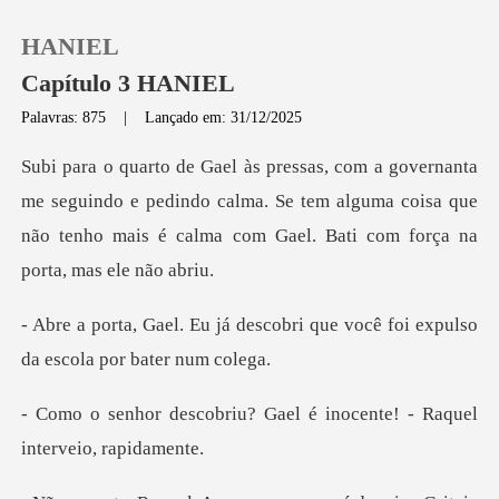
HANIEL
Capítulo 3 HANIEL
Palavras: 875
|
Lançado em: 31/12/2025
0
guindo e pedindo calma. Se tem alguma coisa que
Loja
não tenho mai
Histórico
escobri que você foi expulso
Sair
d
u? Gael é inocente! - Raq
Baixar App