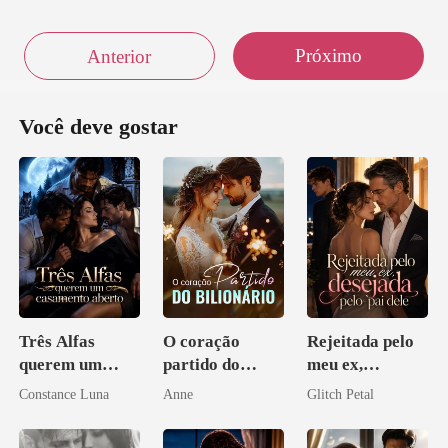
Próximo
Anterior
Você deve gostar
Três Alfas
O coração
Rejeitada pelo
querem um
partido do
meu ex,
casamento
bilionário
desejada pelo
Constance Luna
Anne
Glitch Petal
aberto
pai dele