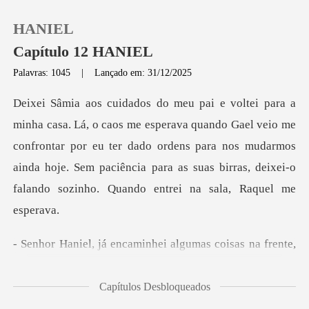
HANIEL
Capítulo 12 HANIEL
Palavras: 1045
|
Lançado em: 31/12/2025
0
ndo Gael veio me
Loja
confrontar por eu ter dado ordens para nos mudarmos
ainda hoje. Sem paciên
Histórico
Sair
caminhei algumas coisas
Baixar App
Capítulos Desbloqueados