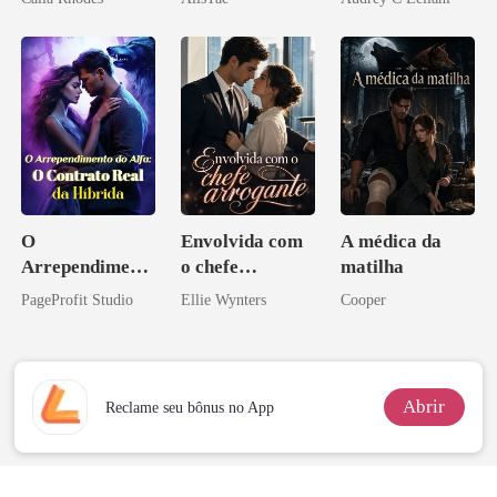
namorado?!
O
Envolvida com
A médica da
Arrependiment
o chefe
matilha
o do Alfa: O
arrogante
PageProfit Studio
Ellie Wynters
Cooper
Contrato Real
da Híbrida
Abrir
Reclame seu bônus no App