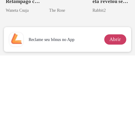
Relâmpago com
ela revelou ser
o Pai da Minha
bilionária
Waneta Csuja
The Rose
Rabbit2
Melhor Amiga
Abrir
Reclame seu bônus no App