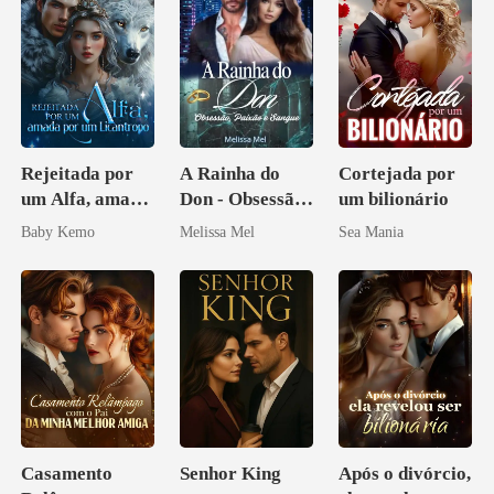
Rejeitada por
A Rainha do
Cortejada por
um Alfa, amada
Don - Obsessão,
um bilionário
por um
Paixão e Sangue
Baby Kemo
Melissa Mel
Sea Mania
Licantropo
Casamento
Senhor King
Após o divórcio,