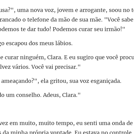
rrancado o telefone da mão de sua mãe. "Você sa
o escapou dos
u sugiro que você pro
ando?", ela gritou,
o um conselho.
enti uma onda de
 d