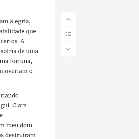
certos. A
, sofria de uma
e
iram meu dom
s destruíram