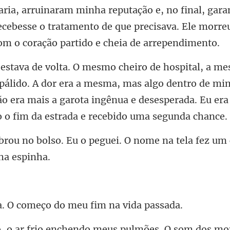
ria, arr
. A dor era a mesma, mas algo dentro de mi
o era mais a garota ingênua e
o peguei. O nome na tela fez um
começo do meu fi
. O som dos mo