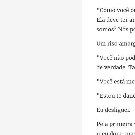
Ela deve ter a
de v
esli
meu dom, mas