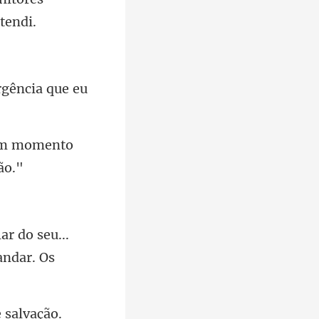
 um momento
u...
 salvação.