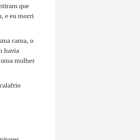
m havia
nitores