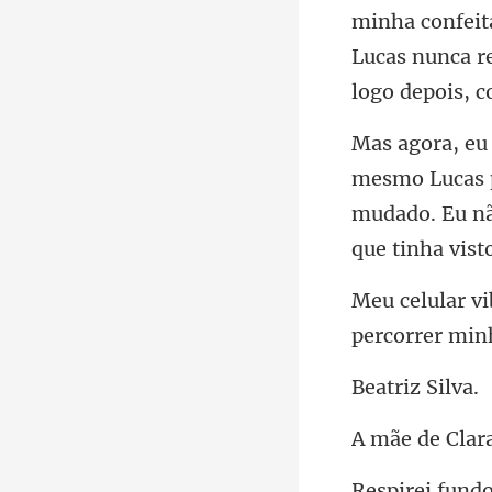
minha confeita
mudado. Eu nã
riz