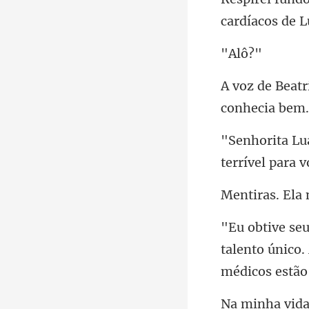
cardíacos de L
lô
terrível para v
Ela 
talento único.