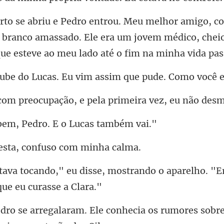
o branco amassado. Ele era um jovem médico, cheio
cas. Eu vim assim que
pação, e pela primeira
m, Pedro. E o Lu
esta, confuso c
mostrando o aparelho. "Er
conhecia os rumores sobr