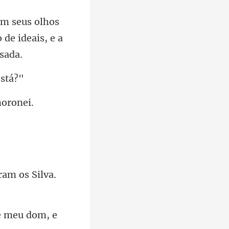
s
 de ideai
am os Silva.
e meu dom, e