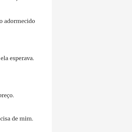
to adormecido
 el
preç
ecisa de