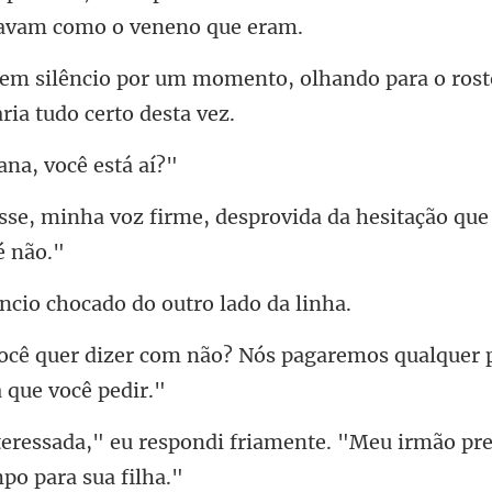
to, olhando para o ros
ana, vo
e, desprovida da hesitação que
o chocado do out
não? Nós pagaremos qualquer 
i friamente. "Meu irmão pr