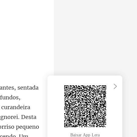
 curandeira
ignorei. Desta
Baixar App Lera