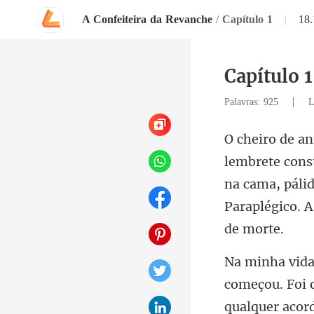
A Confeiteira da Revanche
/
Capítulo 1
|
18
Capítulo 1
|
Palavras: 925
L
na cama, pálid
oi 
qualquer acor