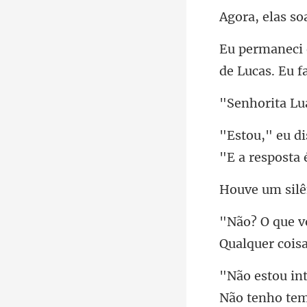
Agor
d
Lu